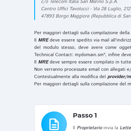
c/o Telecom Italia San Marino S.p.A.
Centro Uffici Tavolucci - Via 28 Luglio, 212
47893 Borgo Maggiore (Repubblica di San
Per maggiori dettagli sulla compilazione della
Il
MRE
deve essere spedito via mail all'indiri
del modulo stesso, deve avere come ogget
Technical Contact: mydomain.sm", infine deve
Il
MRE
deve sempre essere compilato in tutte 
Non verranno processate email con allegati e/
Contestualmente alla modifica del
provider/m
Per maggiori dettagli sulla compilazione del m
Passo 1
description
Il
Proprietario
invia la
Lett