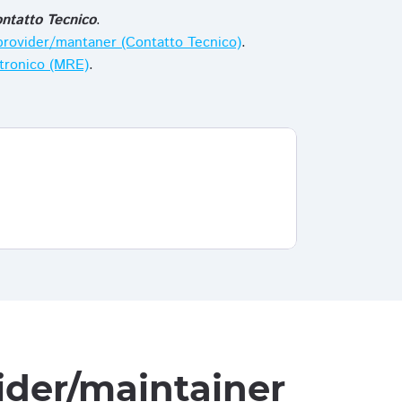
ntatto Tecnico
.
i provider/mantaner (Contatto Tecnico)
.
ttronico (MRE)
.
vider/maintainer