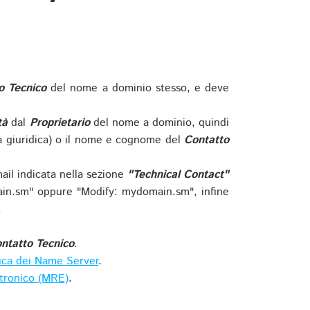
o Tecnico
del nome a dominio stesso, e deve
tà
dal
Proprietario
del nome a dominio, quindi
 giuridica) o il nome e cognome del
Contatto
ail indicata nella sezione
"Technical Contact"
in.sm" oppure "Modify: mydomain.sm", infine
.
ntatto Tecnico
.
ica dei Name Server
.
ttronico (MRE)
.