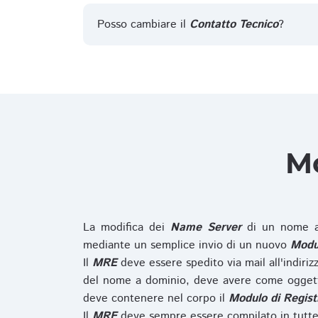
Posso cambiare il
Contatto Tecnico
?
Mo
La modifica dei
Name Server
di un nome a
mediante un semplice invio di un nuovo
Modul
Il
MRE
deve essere spedito via mail all'indiri
del nome a dominio, deve avere come oggett
deve contenere nel corpo il
Modulo di Regist
Il
MRE
deve sempre essere compilato in tutte 