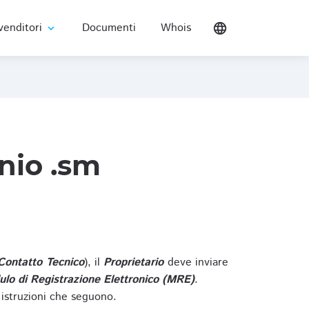
venditori
Documenti
Whois
language
expand_more
nio .sm
Contatto Tecnico
), il
Proprietario
deve inviare
lo di Registrazione Elettronico (MRE)
.
 istruzioni che seguono.