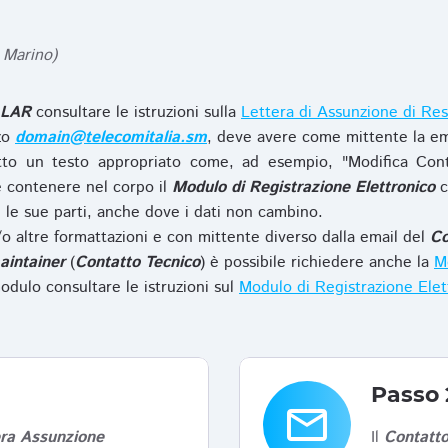
 Marino)
LAR
consultare le istruzioni sulla
Lettera di Assunzione di Res
zzo
domain@telecomitalia.sm
, deve avere come mittente la em
to un testo appropriato come, ad esempio, "Modifica Con
 contenere nel corpo il
Modulo di Registrazione Elettronico
c
le sue parti, anche dove i dati non cambino.
o altre formattazioni e con mittente diverso dalla email del
Co
aintainer
(
Contatto Tecnico
) è possibile richiedere anche la
Mo
odulo consultare le istruzioni sul
Modulo di Registrazione Ele
Passo 
email
era Assunzione
Il
Contatto