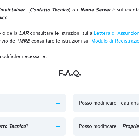
/maintainer
" (
Contatto Tecnico
) o i
Name Server
è sufficient
ico
.
vio della
LAR
consultare le istruzioni sulla
Lettera di Assunzio
vio dell'
MRE
consultare le istruzioni sul
Modulo di Registrazi
 modifiche necessarie.
F.A.Q.
Posso modificare i dati ana
tto Tecnico
?
Posso modificare il
Proprie