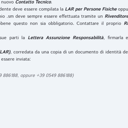
l nuovo
Contatto Tecnico
.
iedente deve essere compilata la
LAR per Persone Fisiche
opp
nio .sm deve sempre essere effettuata tramite un
Rivenditor
bbene questo non sia obbligatorio. Contattare il proprio
R
sue parti la
Lettera Assunzione Responsabilità
, firmarla 
(LAR)
, corredata da una copia di un documento di identità de
 essere inviata:
49 886188, oppure +39 0549 886188)