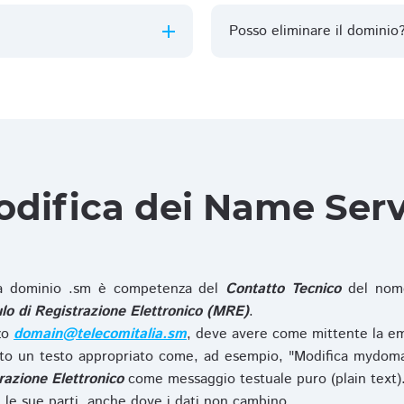
Posso eliminare il dominio
difica dei Name Ser
 dominio .sm è competenza del
Contatto Tecnico
del nome
o di Registrazione Elettronico (MRE)
.
zzo
domain@telecomitalia.sm
, deve avere come mittente la em
o un testo appropriato come, ad esempio, "Modifica mydoma
razione Elettronico
come messaggio testuale puro (plain text)
le sue parti, anche dove i dati non cambino.