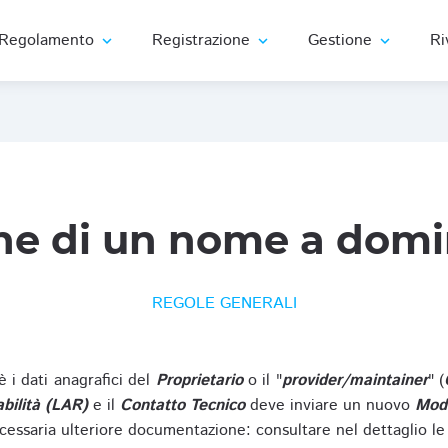
Regolamento
Registrazione
Gestione
Ri
expand_more
expand_more
expand_more
ne di un nome a domi
REGOLE GENERALI
oè i dati anagrafici del
Proprietario
o il "
provider/maintainer
" (
bilità (LAR)
e il
Contatto Tecnico
deve inviare un nuovo
Modu
cessaria ulteriore documentazione: consultare nel dettaglio le