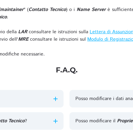
/maintainer
" (
Contatto Tecnico
) o i
Name Server
è sufficient
ico
.
vio della
LAR
consultare le istruzioni sulla
Lettera di Assunzio
vio dell'
MRE
consultare le istruzioni sul
Modulo di Registrazi
 modifiche necessarie.
F.A.Q.
Posso modificare i dati ana
tto Tecnico
?
Posso modificare il
Proprie