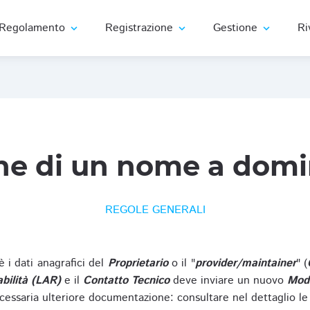
Regolamento
Registrazione
Gestione
Ri
expand_more
expand_more
expand_more
ne di un nome a domi
REGOLE GENERALI
oè i dati anagrafici del
Proprietario
o il "
provider/maintainer
" (
bilità (LAR)
e il
Contatto Tecnico
deve inviare un nuovo
Modu
cessaria ulteriore documentazione: consultare nel dettaglio le