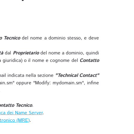
o Tecnico
del nome a dominio stesso, e deve
tà
dal
Proprietario
del nome a dominio, quindi
 giuridica) o il nome e cognome del
Contatto
ail indicata nella sezione
"Technical Contact"
in.sm" oppure "Modify: mydomain.sm", infine
.
ntatto Tecnico
.
ica dei Name Server
.
ttronico (MRE)
.