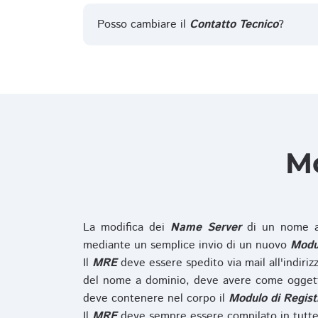
Posso cambiare il
Contatto Tecnico
?
Mo
La modifica dei
Name Server
di un nome a
mediante un semplice invio di un nuovo
Modul
Il
MRE
deve essere spedito via mail all'indiri
del nome a dominio, deve avere come oggett
deve contenere nel corpo il
Modulo di Regist
Il
MRE
deve sempre essere compilato in tutte 