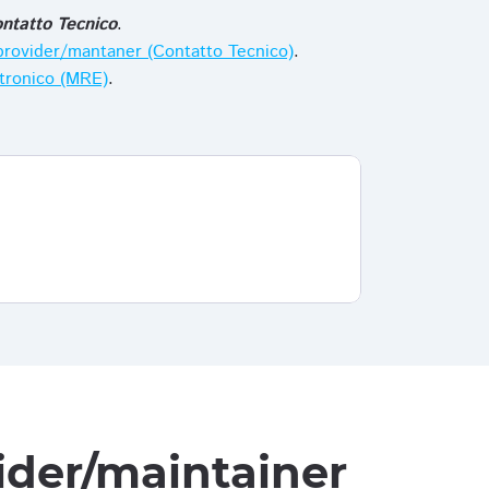
ntatto Tecnico
.
i provider/mantaner (Contatto Tecnico)
.
ttronico (MRE)
.
vider/maintainer