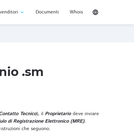
venditori
Documenti
Whois
language
expand_more
nio .sm
Contatto Tecnico
), il
Proprietario
deve inviare
lo di Registrazione Elettronico (MRE)
.
 istruzioni che seguono.