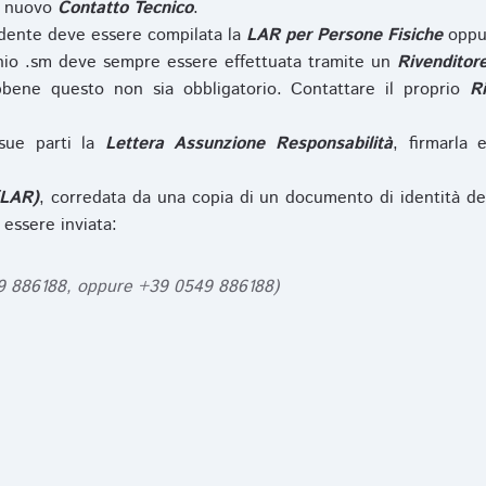
l nuovo
Contatto Tecnico
.
iedente deve essere compilata la
LAR per Persone Fisiche
opp
nio .sm deve sempre essere effettuata tramite un
Rivenditor
bbene questo non sia obbligatorio. Contattare il proprio
R
sue parti la
Lettera Assunzione Responsabilità
, firmarla 
(LAR)
, corredata da una copia di un documento di identità de
 essere inviata:
49 886188, oppure +39 0549 886188)