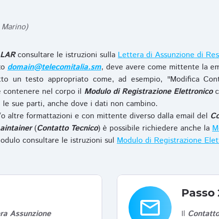
 Marino)
LAR
consultare le istruzioni sulla
Lettera di Assunzione di Res
zzo
domain@telecomitalia.sm
, deve avere come mittente la em
to un testo appropriato come, ad esempio, "Modifica Con
 contenere nel corpo il
Modulo di Registrazione Elettronico
c
le sue parti, anche dove i dati non cambino.
o altre formattazioni e con mittente diverso dalla email del
Co
aintainer
(
Contatto Tecnico
) è possibile richiedere anche la
Mo
odulo consultare le istruzioni sul
Modulo di Registrazione Ele
Passo 
email
era Assunzione
Il
Contatto