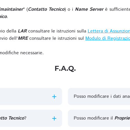
/maintainer
" (
Contatto Tecnico
) o i
Name Server
è sufficient
ico
.
vio della
LAR
consultare le istruzioni sulla
Lettera di Assunzio
vio dell'
MRE
consultare le istruzioni sul
Modulo di Registrazi
 modifiche necessarie.
F.A.Q.
Posso modificare i dati ana
tto Tecnico
?
Posso modificare il
Proprie