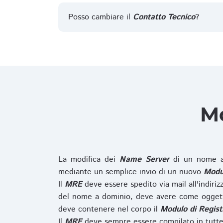
Posso cambiare il
Contatto Tecnico
?
Mo
La modifica dei
Name Server
di un nome a
mediante un semplice invio di un nuovo
Modul
Il
MRE
deve essere spedito via mail all'indiri
del nome a dominio, deve avere come oggett
deve contenere nel corpo il
Modulo di Regist
Il
MRE
deve sempre essere compilato in tutte 