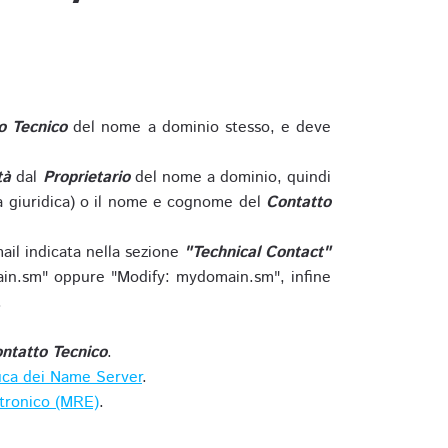
o Tecnico
del nome a dominio stesso, e deve
tà
dal
Proprietario
del nome a dominio, quindi
 giuridica) o il nome e cognome del
Contatto
ail indicata nella sezione
"Technical Contact"
in.sm" oppure "Modify: mydomain.sm", infine
.
ntatto Tecnico
.
ica dei Name Server
.
ttronico (MRE)
.