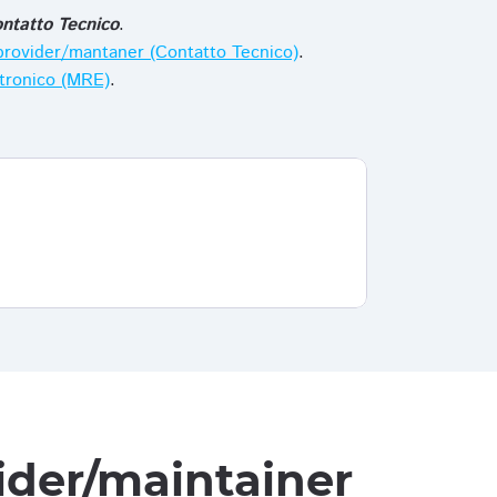
ntatto Tecnico
.
i provider/mantaner (Contatto Tecnico)
.
ttronico (MRE)
.
vider/maintainer