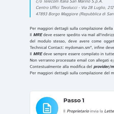
c/o Telecom Italia San Marino S.p.A.
Centro Uffici Tavolucci - Via 28 Luglio, 212
47893 Borgo Maggiore (Repubblica di San
Per maggiori dettagli sulla compilazione della
Il
MRE
deve essere spedito via mail all'indiri
del modulo stesso, deve avere come ogget
Technical Contact: mydomain.sm", infine deve
Il
MRE
deve sempre essere compilato in tutte 
Non verranno processate email con allegati e/
Contestualmente alla modifica del
provider/m
Per maggiori dettagli sulla compilazione del m
Passo 1
description
Il
Proprietario
invia la
Lett