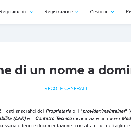
Regolamento
Registrazione
Gestione
Ri
expand_more
expand_more
expand_more
ne di un nome a domi
REGOLE GENERALI
oè i dati anagrafici del
Proprietario
o il "
provider/maintainer
" (
bilità (LAR)
e il
Contatto Tecnico
deve inviare un nuovo
Modu
cessaria ulteriore documentazione: consultare nel dettaglio le