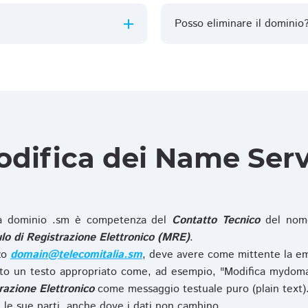
Posso eliminare il dominio
difica dei Name Ser
 dominio .sm è competenza del
Contatto Tecnico
del nome
o di Registrazione Elettronico (MRE)
.
zzo
domain@telecomitalia.sm
, deve avere come mittente la em
o un testo appropriato come, ad esempio, "Modifica mydoma
razione Elettronico
come messaggio testuale puro (plain text)
le sue parti, anche dove i dati non cambino.