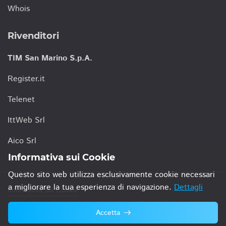
Whois
Rivenditori
TIM San Marino S.p.A.
Register.it
Telenet
IttWeb Srl
Aico Srl
Informativa sui Cookie
Questo sito web utilizza esclusivamente cookie necessari
a migliorare la tua esperienza di navigazione.
Dettagli
Informativa sui Cookie
Accetta
© 2021 TIM San Marino S.p.A.