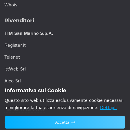
Whois
Rivenditori
TIM San Marino S.p.A.
Register.it
Telenet
IttWeb Srl
Aico Srl
Informativa sui Cookie
Questo sito web utilizza esclusivamente cookie necessari
a migliorare la tua esperienza di navigazione.
Dettagli
Informativa sui Cookie
Accetta
© 2021 TIM San Marino S.p.A.