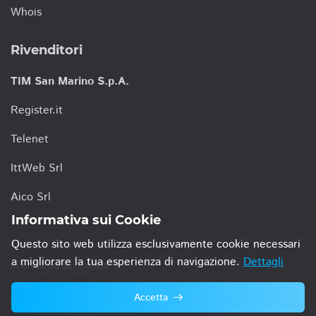
Whois
Rivenditori
TIM San Marino S.p.A.
Register.it
Telenet
IttWeb Srl
Aico Srl
Informativa sui Cookie
Questo sito web utilizza esclusivamente cookie necessari
a migliorare la tua esperienza di navigazione.
Dettagli
Informativa sui Cookie
Accetta
© 2021 TIM San Marino S.p.A.