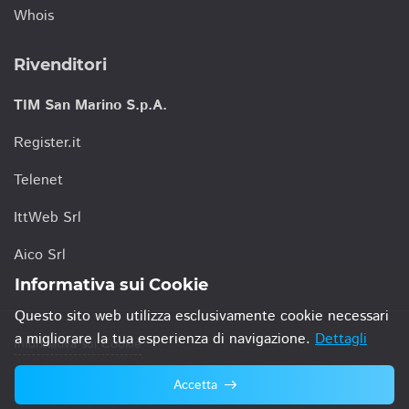
Whois
Rivenditori
TIM San Marino S.p.A.
Register.it
Telenet
IttWeb Srl
Aico Srl
Informativa sui Cookie
Questo sito web utilizza esclusivamente cookie necessari
a migliorare la tua esperienza di navigazione.
Dettagli
Informativa sui Cookie
Accetta
© 2021 TIM San Marino S.p.A.