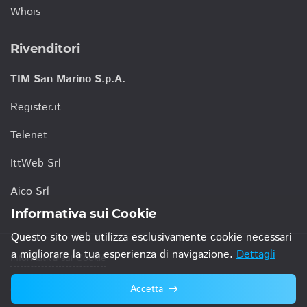
Whois
Rivenditori
TIM San Marino S.p.A.
Register.it
Telenet
IttWeb Srl
Aico Srl
Informativa sui Cookie
Questo sito web utilizza esclusivamente cookie necessari
a migliorare la tua esperienza di navigazione.
Dettagli
Informativa sui Cookie
Accetta
© 2021 TIM San Marino S.p.A.