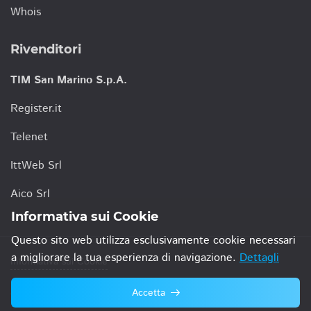
Whois
Rivenditori
TIM San Marino S.p.A.
Register.it
Telenet
IttWeb Srl
Aico Srl
Informativa sui Cookie
Questo sito web utilizza esclusivamente cookie necessari
a migliorare la tua esperienza di navigazione.
Dettagli
Informativa sui Cookie
Accetta
© 2021 TIM San Marino S.p.A.