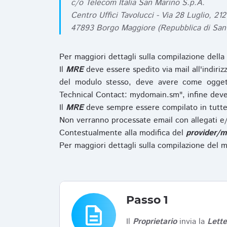
c/o Telecom Italia San Marino S.p.A.
Centro Uffici Tavolucci - Via 28 Luglio, 212
47893 Borgo Maggiore (Repubblica di San
Per maggiori dettagli sulla compilazione della
Il
MRE
deve essere spedito via mail all'indiri
del modulo stesso, deve avere come ogget
Technical Contact: mydomain.sm", infine deve
Il
MRE
deve sempre essere compilato in tutte 
Non verranno processate email con allegati e/
Contestualmente alla modifica del
provider/m
Per maggiori dettagli sulla compilazione del m
Passo 1
description
Il
Proprietario
invia la
Lett