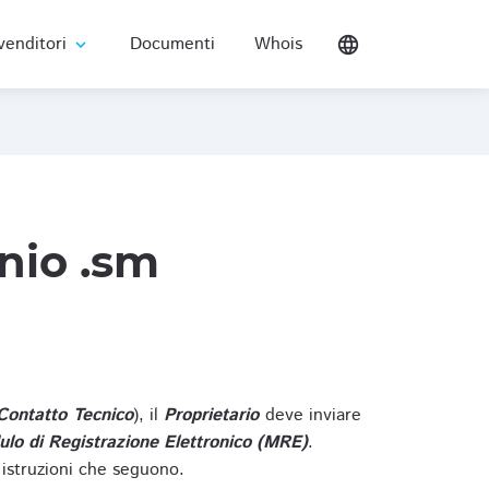
venditori
Documenti
Whois
language
expand_more
nio .sm
Contatto Tecnico
), il
Proprietario
deve inviare
lo di Registrazione Elettronico (MRE)
.
 istruzioni che seguono.