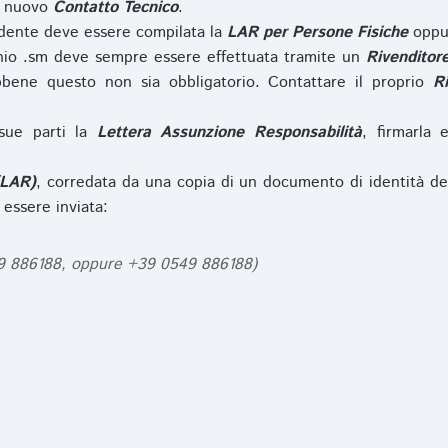
l nuovo
Contatto Tecnico
.
iedente deve essere compilata la
LAR per Persone Fisiche
opp
nio .sm deve sempre essere effettuata tramite un
Rivenditor
bbene questo non sia obbligatorio. Contattare il proprio
R
sue parti la
Lettera Assunzione Responsabilità
, firmarla 
(LAR)
, corredata da una copia di un documento di identità de
 essere inviata:
49 886188, oppure +39 0549 886188)