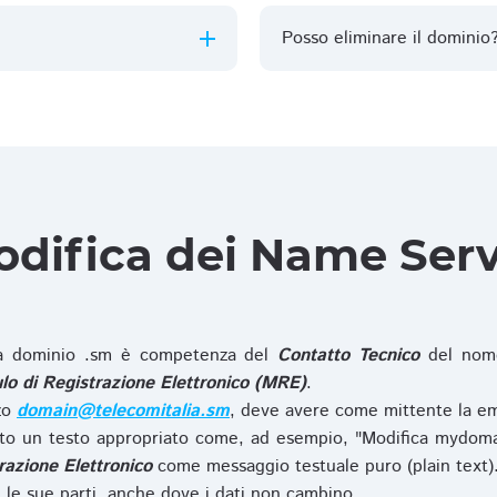
Posso eliminare il dominio
difica dei Name Ser
 dominio .sm è competenza del
Contatto Tecnico
del nome
o di Registrazione Elettronico (MRE)
.
zzo
domain@telecomitalia.sm
, deve avere come mittente la em
o un testo appropriato come, ad esempio, "Modifica mydoma
razione Elettronico
come messaggio testuale puro (plain text)
le sue parti, anche dove i dati non cambino.