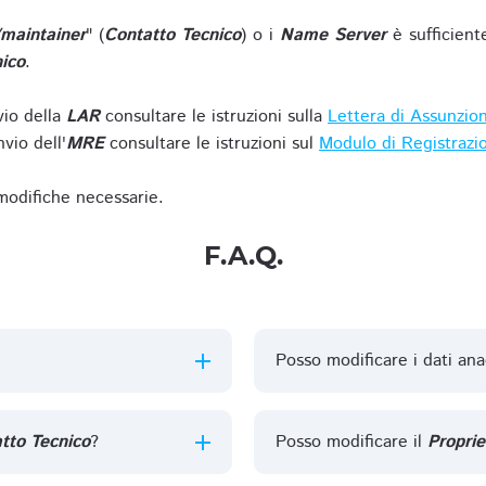
/maintainer
" (
Contatto Tecnico
) o i
Name Server
è sufficient
ico
.
vio della
LAR
consultare le istruzioni sulla
Lettera di Assunzio
vio dell'
MRE
consultare le istruzioni sul
Modulo di Registrazi
 modifiche necessarie.
F.A.Q.
Posso modificare i dati ana
tto Tecnico
?
Posso modificare il
Proprie