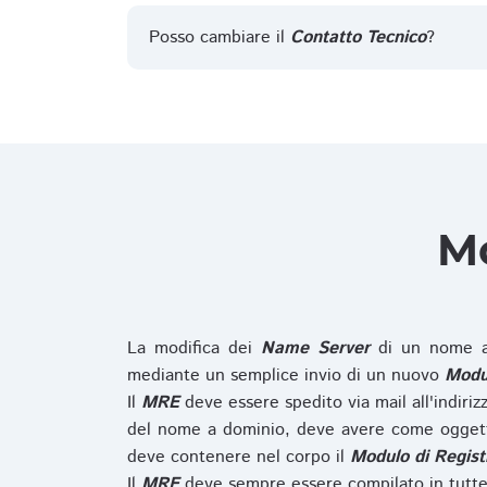
Posso cambiare il
Contatto Tecnico
?
Mo
La modifica dei
Name Server
di un nome a
mediante un semplice invio di un nuovo
Modul
Il
MRE
deve essere spedito via mail all'indiri
del nome a dominio, deve avere come oggett
deve contenere nel corpo il
Modulo di Regist
Il
MRE
deve sempre essere compilato in tutte 