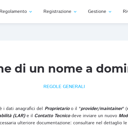
Regolamento
Registrazione
Gestione
Ri
expand_more
expand_more
expand_more
ne di un nome a domi
REGOLE GENERALI
oè i dati anagrafici del
Proprietario
o il "
provider/maintainer
" (
bilità (LAR)
e il
Contatto Tecnico
deve inviare un nuovo
Modu
cessaria ulteriore documentazione: consultare nel dettaglio le