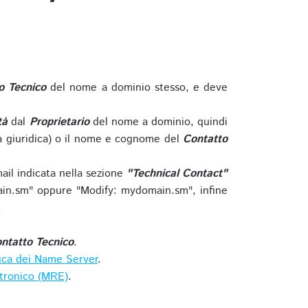
o Tecnico
del nome a dominio stesso, e deve
tà
dal
Proprietario
del nome a dominio, quindi
 giuridica) o il nome e cognome del
Contatto
ail indicata nella sezione
"Technical Contact"
in.sm" oppure "Modify: mydomain.sm", infine
.
ntatto Tecnico
.
ica dei Name Server
.
ttronico (MRE)
.