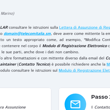
 Marino)
LAR
consultare le istruzioni sulla
Lettera di Assunzione di Res
zzo
domain@telecomitalia.sm
, deve avere come mittente la em
to un testo appropriato come, ad esempio, "Modifica Con
 contenere nel corpo il
Modulo di Registrazione Elettronico
c
le sue parti, anche dove i dati non cambino.
o altre formattazioni e con mittente diverso dalla email del
Co
aintainer
(
Contatto Tecnico
) è possibile richiedere anche la
Mo
odulo consultare le istruzioni sul
Modulo di Registrazione Ele
Passo 
email
era Assunzione
Il
Contatto