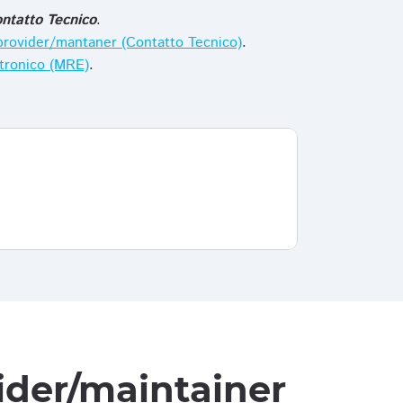
ntatto Tecnico
.
i provider/mantaner (Contatto Tecnico)
.
ttronico (MRE)
.
vider/maintainer