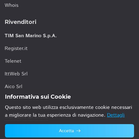
Whois
Rivenditori
TIM San Marino S.p.A.
Register.it
Telenet
IttWeb Srl
Aico Srl
Informativa sui Cookie
Questo sito web utilizza esclusivamente cookie necessari
a migliorare la tua esperienza di navigazione.
Dettagli
Informativa sui Cookie
Accetta
© 2021 TIM San Marino S.p.A.