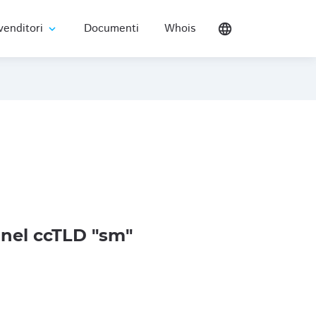
venditori
Documenti
Whois
language
expand_more
nel ccTLD "sm"