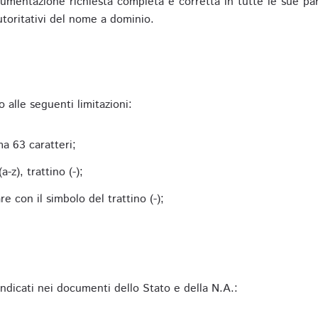
mentazione richiesta completa e corretta in tutte le sue parti 
utoritativi del nome a dominio.
alle seguenti limitazioni:
a 63 caratteri;
-z), trattino (-);
 con il simbolo del trattino (-);
 indicati nei documenti dello Stato e della N.A.: