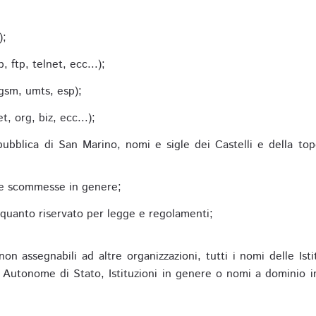
;
);
 ftp, telnet, ecc...);
gsm, umts, esp);
 org, biz, ecc...);
epubblica di San Marino, nomi e sigle dei Castelli e della to
alle scommesse in genere;
e quanto riservato per legge e regolamenti;
non assegnabili ad altre organizzazioni, tutti i nomi delle Ist
utonome di Stato, Istituzioni in genere o nomi a dominio in