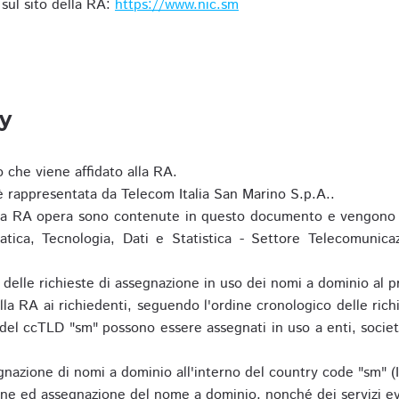
i sul sito della RA:
https://www.nic.sm
ty
o che viene affidato alla RA.
 rappresentata da Telecom Italia San Marino S.p.A..
i la RA opera sono contenute in questo documento e vengono 
matica, Tecnologia, Dati e Statistica - Settore Telecomunica
za delle richieste di assegnazione in uso dei nomi a dominio a
la RA ai richiedenti, seguendo l'ordine cronologico delle ric
o del ccTLD "sm" possono essere assegnati in uso a enti, societ
nazione di nomi a dominio all'interno del country code "sm" (
ione ed assegnazione del nome a dominio, nonché dei servizi ev