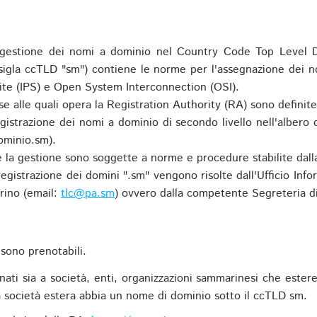
gestione dei nomi a dominio nel Country Code Top Level D
 sigla ccTLD "sm") contiene le norme per l'assegnazione dei n
uite (IPS) e Open System Interconnection (OSI).
e alle quali opera la Registration Authority (RA) sono definit
egistrazione dei nomi a dominio di secondo livello nell'albero
ominio.sm).
 e la gestione sono soggette a norme e procedure stabilite dalla
egistrazione dei domini ".sm" vengono risolte dall'Ufficio Infor
rino (email:
tlc@pa.sm
) ovvero dalla competente Segreteria di
sono prenotabili.
ti sia a società, enti, organizzazioni sammarinesi che estere,
 società estera abbia un nome di dominio sotto il ccTLD sm.