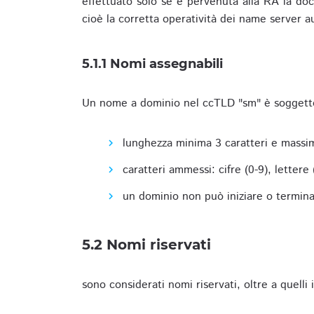
effettuato solo se è pervenuta alla RA la docu
cioè la corretta operatività dei name server a
5.1.1 Nomi assegnabili
Un nome a dominio nel ccTLD "sm" è soggetto 
lunghezza minima 3 caratteri e massim
caratteri ammessi: cifre (0-9), lettere (a
un dominio non può iniziare o terminare
5.2 Nomi riservati
sono considerati nomi riservati, oltre a quelli