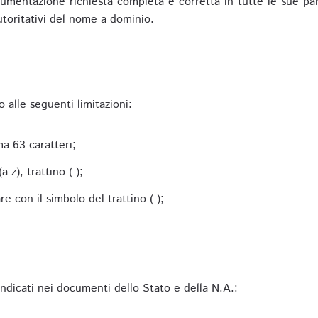
mentazione richiesta completa e corretta in tutte le sue parti 
utoritativi del nome a dominio.
alle seguenti limitazioni:
a 63 caratteri;
-z), trattino (-);
 con il simbolo del trattino (-);
 indicati nei documenti dello Stato e della N.A.: