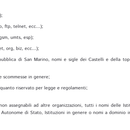
;
);
 ftp, telnet, ecc...);
gsm, umts, esp);
 org, biz, ecc...);
epubblica di San Marino, nomi e sigle dei Castelli e della to
alle scommesse in genere;
e quanto riservato per legge e regolamenti;
non assegnabili ad altre organizzazioni, tutti i nomi delle Ist
utonome di Stato, Istituzioni in genere o nomi a dominio in