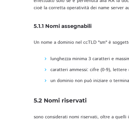
effettuato solo se è pervenuta alla RA la docu
cioè la corretta operatività dei name server a
5.1.1 Nomi assegnabili
Un nome a dominio nel ccTLD "sm" è soggetto 
lunghezza minima 3 caratteri e massim
caratteri ammessi: cifre (0-9), lettere (a
un dominio non può iniziare o terminare
5.2 Nomi riservati
sono considerati nomi riservati, oltre a quelli