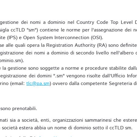
gestione dei nomi a dominio nel Country Code Top Level D
 sigla ccTLD "sm") contiene le norme per l'assegnazione dei n
uite (IPS) e Open System Interconnection (OSI).
e alle quali opera la Registration Authority (RA) sono definit
egistrazione dei nomi a dominio di secondo livello nell'albero
ominio.sm).
 e la gestione sono soggette a norme e procedure stabilite dalla
egistrazione dei domini ".sm" vengono risolte dall'Ufficio Infor
rino (email:
tlc@pa.sm
) ovvero dalla competente Segreteria di
sono prenotabili.
ti sia a società, enti, organizzazioni sammarinesi che estere,
 società estera abbia un nome di dominio sotto il ccTLD sm.