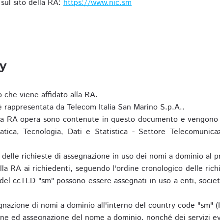
i sul sito della RA:
https://www.nic.sm
ty
o che viene affidato alla RA.
 rappresentata da Telecom Italia San Marino S.p.A..
i la RA opera sono contenute in questo documento e vengono 
matica, Tecnologia, Dati e Statistica - Settore Telecomunica
za delle richieste di assegnazione in uso dei nomi a dominio a
la RA ai richiedenti, seguendo l'ordine cronologico delle ric
o del ccTLD "sm" possono essere assegnati in uso a enti, societ
nazione di nomi a dominio all'interno del country code "sm" (
ione ed assegnazione del nome a dominio, nonché dei servizi ev