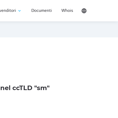
venditori
Documenti
Whois
language
expand_more
nel ccTLD "sm"