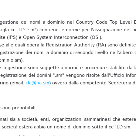
gestione dei nomi a dominio nel Country Code Top Level D
 sigla ccTLD "sm") contiene le norme per l'assegnazione dei n
uite (IPS) e Open System Interconnection (OSI).
e alle quali opera la Registration Authority (RA) sono definit
egistrazione dei nomi a dominio di secondo livello nell'albero
ominio.sm).
 e la gestione sono soggette a norme e procedure stabilite dalla
egistrazione dei domini ".sm" vengono risolte dall'Ufficio Infor
rino (email:
tlc@pa.sm
) ovvero dalla competente Segreteria di
sono prenotabili.
ti sia a società, enti, organizzazioni sammarinesi che estere,
 società estera abbia un nome di dominio sotto il ccTLD sm.