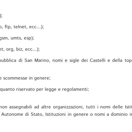
;
);
 ftp, telnet, ecc...);
gsm, umts, esp);
 org, biz, ecc...);
epubblica di San Marino, nomi e sigle dei Castelli e della to
alle scommesse in genere;
e quanto riservato per legge e regolamenti;
non assegnabili ad altre organizzazioni, tutti i nomi delle Ist
utonome di Stato, Istituzioni in genere o nomi a dominio in