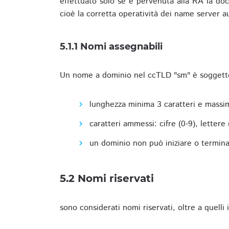
effettuato solo se è pervenuta alla RA la docu
cioè la corretta operatività dei name server a
5.1.1 Nomi assegnabili
Un nome a dominio nel ccTLD "sm" è soggetto 
lunghezza minima 3 caratteri e massim
caratteri ammessi: cifre (0-9), lettere (a
un dominio non può iniziare o terminare
5.2 Nomi riservati
sono considerati nomi riservati, oltre a quelli