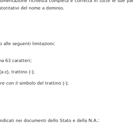
mentazione richiesta completa e corretta in tutte le sue parti 
utoritativi del nome a dominio.
alle seguenti limitazioni:
a 63 caratteri;
-z), trattino (-);
 con il simbolo del trattino (-);
 indicati nei documenti dello Stato e della N.A.: