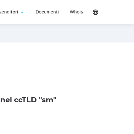
venditori
Documenti
Whois
language
expand_more
nel ccTLD "sm"