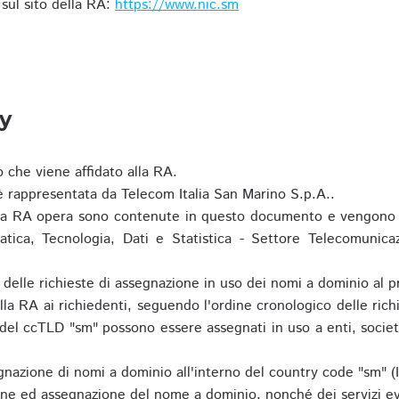
i sul sito della RA:
https://www.nic.sm
ty
o che viene affidato alla RA.
 rappresentata da Telecom Italia San Marino S.p.A..
i la RA opera sono contenute in questo documento e vengono 
matica, Tecnologia, Dati e Statistica - Settore Telecomunica
za delle richieste di assegnazione in uso dei nomi a dominio a
la RA ai richiedenti, seguendo l'ordine cronologico delle ric
o del ccTLD "sm" possono essere assegnati in uso a enti, societ
nazione di nomi a dominio all'interno del country code "sm" (
ione ed assegnazione del nome a dominio, nonché dei servizi ev