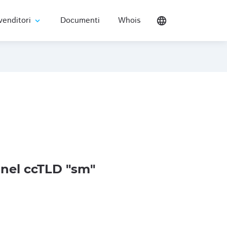
venditori
Documenti
Whois
language
expand_more
nel ccTLD "sm"