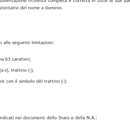
mentazione richiesta completa e corretta in tutte le sue parti 
utoritativi del nome a dominio.
alle seguenti limitazioni:
a 63 caratteri;
-z), trattino (-);
 con il simbolo del trattino (-);
 indicati nei documenti dello Stato e della N.A.: