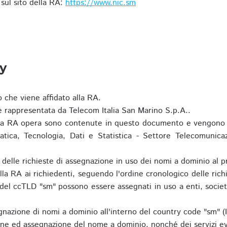
i sul sito della RA:
https://www.nic.sm
ty
o che viene affidato alla RA.
 rappresentata da Telecom Italia San Marino S.p.A..
i la RA opera sono contenute in questo documento e vengono 
matica, Tecnologia, Dati e Statistica - Settore Telecomunica
za delle richieste di assegnazione in uso dei nomi a dominio a
la RA ai richiedenti, seguendo l'ordine cronologico delle ric
o del ccTLD "sm" possono essere assegnati in uso a enti, societ
nazione di nomi a dominio all'interno del country code "sm" (
ione ed assegnazione del nome a dominio, nonché dei servizi ev