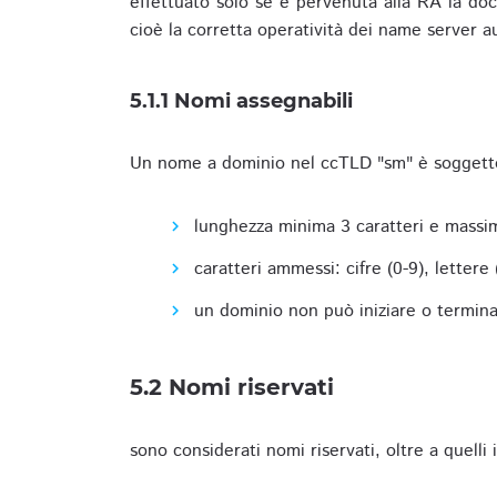
effettuato solo se è pervenuta alla RA la docu
cioè la corretta operatività dei name server a
5.1.1 Nomi assegnabili
Un nome a dominio nel ccTLD "sm" è soggetto 
lunghezza minima 3 caratteri e massim
caratteri ammessi: cifre (0-9), lettere (a
un dominio non può iniziare o terminare
5.2 Nomi riservati
sono considerati nomi riservati, oltre a quelli