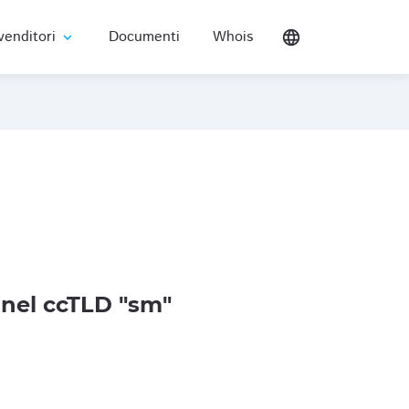
venditori
Documenti
Whois
language
expand_more
nel ccTLD "sm"