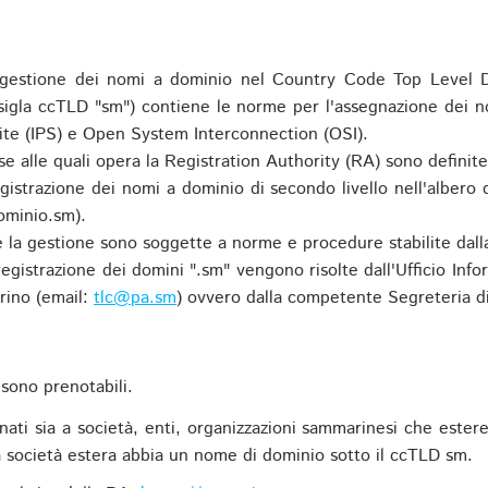
gestione dei nomi a dominio nel Country Code Top Level D
 sigla ccTLD "sm") contiene le norme per l'assegnazione dei n
uite (IPS) e Open System Interconnection (OSI).
e alle quali opera la Registration Authority (RA) sono definit
egistrazione dei nomi a dominio di secondo livello nell'albero
ominio.sm).
 e la gestione sono soggette a norme e procedure stabilite dalla
egistrazione dei domini ".sm" vengono risolte dall'Ufficio Infor
rino (email:
tlc@pa.sm
) ovvero dalla competente Segreteria di
sono prenotabili.
ti sia a società, enti, organizzazioni sammarinesi che estere,
 società estera abbia un nome di dominio sotto il ccTLD sm.