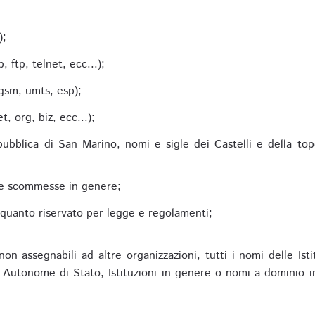
;
);
 ftp, telnet, ecc...);
gsm, umts, esp);
 org, biz, ecc...);
epubblica di San Marino, nomi e sigle dei Castelli e della to
alle scommesse in genere;
e quanto riservato per legge e regolamenti;
non assegnabili ad altre organizzazioni, tutti i nomi delle Ist
utonome di Stato, Istituzioni in genere o nomi a dominio in