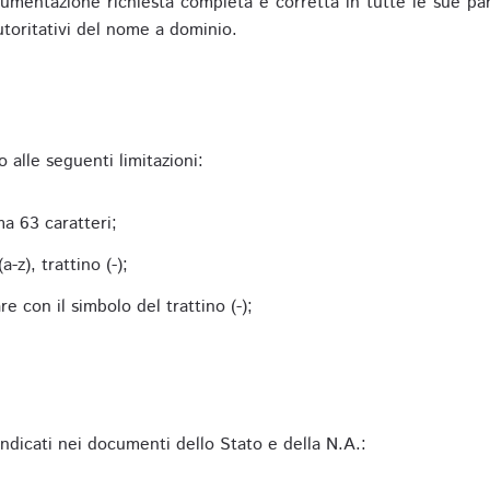
mentazione richiesta completa e corretta in tutte le sue parti 
utoritativi del nome a dominio.
alle seguenti limitazioni:
a 63 caratteri;
-z), trattino (-);
 con il simbolo del trattino (-);
 indicati nei documenti dello Stato e della N.A.: