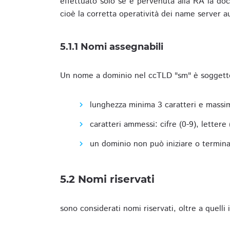
effettuato solo se è pervenuta alla RA la docu
cioè la corretta operatività dei name server a
5.1.1 Nomi assegnabili
Un nome a dominio nel ccTLD "sm" è soggetto 
lunghezza minima 3 caratteri e massim
caratteri ammessi: cifre (0-9), lettere (a
un dominio non può iniziare o terminare
5.2 Nomi riservati
sono considerati nomi riservati, oltre a quelli