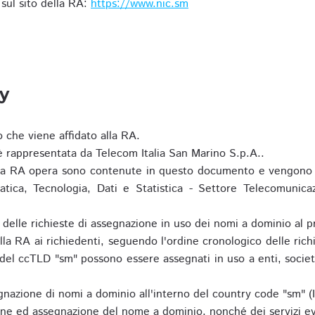
i sul sito della RA:
https://www.nic.sm
ty
o che viene affidato alla RA.
 rappresentata da Telecom Italia San Marino S.p.A..
i la RA opera sono contenute in questo documento e vengono 
matica, Tecnologia, Dati e Statistica - Settore Telecomunica
za delle richieste di assegnazione in uso dei nomi a dominio a
la RA ai richiedenti, seguendo l'ordine cronologico delle ric
o del ccTLD "sm" possono essere assegnati in uso a enti, societ
nazione di nomi a dominio all'interno del country code "sm" (
ione ed assegnazione del nome a dominio, nonché dei servizi ev