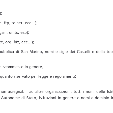
;
);
 ftp, telnet, ecc...);
gsm, umts, esp);
 org, biz, ecc...);
epubblica di San Marino, nomi e sigle dei Castelli e della to
alle scommesse in genere;
e quanto riservato per legge e regolamenti;
non assegnabili ad altre organizzazioni, tutti i nomi delle Ist
utonome di Stato, Istituzioni in genere o nomi a dominio in