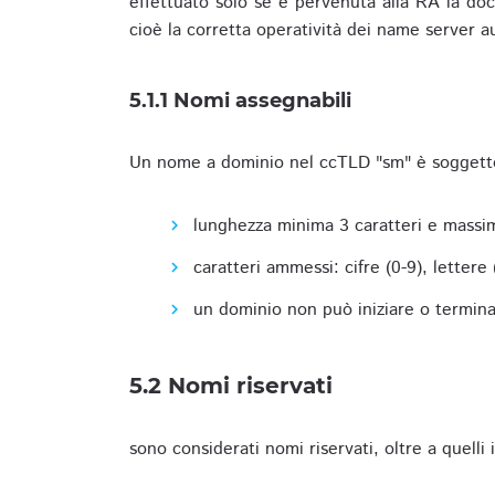
effettuato solo se è pervenuta alla RA la docu
cioè la corretta operatività dei name server a
5.1.1 Nomi assegnabili
Un nome a dominio nel ccTLD "sm" è soggetto 
lunghezza minima 3 caratteri e massim
caratteri ammessi: cifre (0-9), lettere (a
un dominio non può iniziare o terminare
5.2 Nomi riservati
sono considerati nomi riservati, oltre a quelli