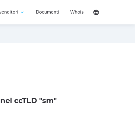
venditori
Documenti
Whois
language
expand_more
nel ccTLD "sm"