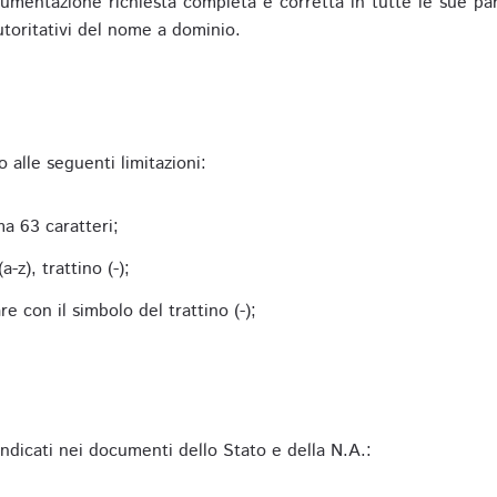
mentazione richiesta completa e corretta in tutte le sue parti 
utoritativi del nome a dominio.
alle seguenti limitazioni:
a 63 caratteri;
-z), trattino (-);
 con il simbolo del trattino (-);
 indicati nei documenti dello Stato e della N.A.: