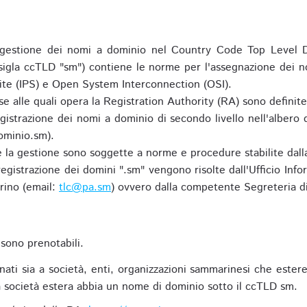
gestione dei nomi a dominio nel Country Code Top Level D
 sigla ccTLD "sm") contiene le norme per l'assegnazione dei n
uite (IPS) e Open System Interconnection (OSI).
e alle quali opera la Registration Authority (RA) sono definit
egistrazione dei nomi a dominio di secondo livello nell'albero
ominio.sm).
 e la gestione sono soggette a norme e procedure stabilite dalla
egistrazione dei domini ".sm" vengono risolte dall'Ufficio Infor
rino (email:
tlc@pa.sm
) ovvero dalla competente Segreteria di
sono prenotabili.
ti sia a società, enti, organizzazioni sammarinesi che estere,
 società estera abbia un nome di dominio sotto il ccTLD sm.