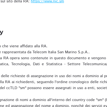
i sul sito della RA:
https://www.nic.sm
ty
o che viene affidato alla RA.
 rappresentata da Telecom Italia San Marino S.p.A..
i la RA opera sono contenute in questo documento e vengono 
matica, Tecnologia, Dati e Statistica - Settore Telecomunica
za delle richieste di assegnazione in uso dei nomi a dominio a
la RA ai richiedenti, seguendo l'ordine cronologico delle ric
o del ccTLD "sm" possono essere assegnati in uso a enti, societ
nazione di nomi a dominio all'interno del country code "sm" (
ione ed assegnazione del nome a dominio, nonché dei servizi ev