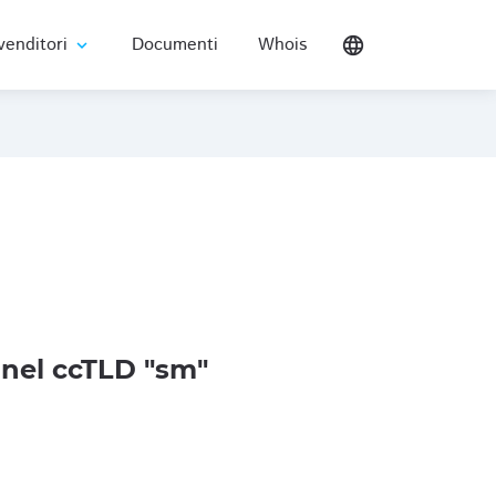
venditori
Documenti
Whois
language
expand_more
nel ccTLD "sm"