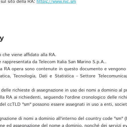
i sul sito della RA:
https://www.nic.sm
ty
o che viene affidato alla RA.
 rappresentata da Telecom Italia San Marino S.p.A..
i la RA opera sono contenute in questo documento e vengono 
matica, Tecnologia, Dati e Statistica - Settore Telecomunica
za delle richieste di assegnazione in uso dei nomi a dominio a
la RA ai richiedenti, seguendo l'ordine cronologico delle ric
o del ccTLD "sm" possono essere assegnati in uso a enti, societ
nazione di nomi a dominio all'interno del country code "sm" (
ione ed assegnazione del nome a dominio, nonché dei servizi ev