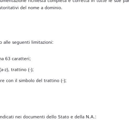
mentazione richiesta completa e corretta in tutte le sue parti 
utoritativi del nome a dominio.
alle seguenti limitazioni:
a 63 caratteri;
-z), trattino (-);
 con il simbolo del trattino (-);
 indicati nei documenti dello Stato e della N.A.: