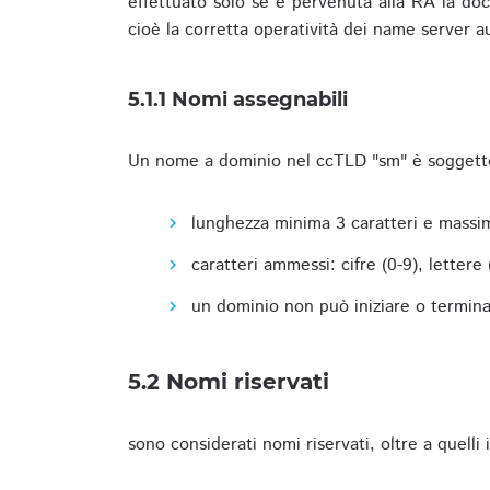
effettuato solo se è pervenuta alla RA la docu
cioè la corretta operatività dei name server a
5.1.1 Nomi assegnabili
Un nome a dominio nel ccTLD "sm" è soggetto 
lunghezza minima 3 caratteri e massim
caratteri ammessi: cifre (0-9), lettere (a
un dominio non può iniziare o terminare
5.2 Nomi riservati
sono considerati nomi riservati, oltre a quelli