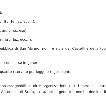
;
);
 ftp, telnet, ecc...);
gsm, umts, esp);
 org, biz, ecc...);
epubblica di San Marino, nomi e sigle dei Castelli e della to
alle scommesse in genere;
e quanto riservato per legge e regolamenti;
non assegnabili ad altre organizzazioni, tutti i nomi delle Ist
utonome di Stato, Istituzioni in genere o nomi a dominio in