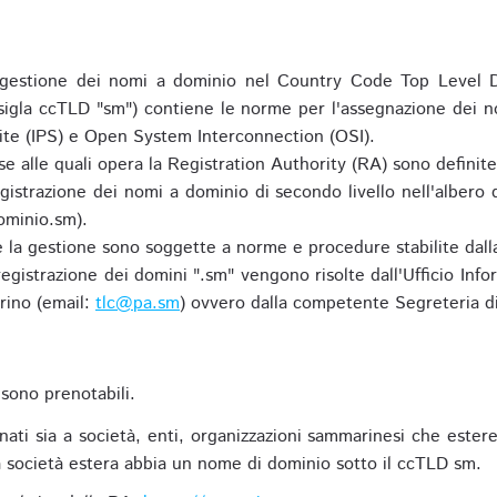
gestione dei nomi a dominio nel Country Code Top Level D
 sigla ccTLD "sm") contiene le norme per l'assegnazione dei n
uite (IPS) e Open System Interconnection (OSI).
e alle quali opera la Registration Authority (RA) sono definit
egistrazione dei nomi a dominio di secondo livello nell'albero
ominio.sm).
 e la gestione sono soggette a norme e procedure stabilite dalla
egistrazione dei domini ".sm" vengono risolte dall'Ufficio Infor
rino (email:
tlc@pa.sm
) ovvero dalla competente Segreteria di
sono prenotabili.
ti sia a società, enti, organizzazioni sammarinesi che estere,
 società estera abbia un nome di dominio sotto il ccTLD sm.