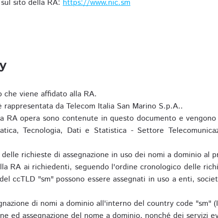
i sul sito della RA:
https://www.nic.sm
ty
o che viene affidato alla RA.
 rappresentata da Telecom Italia San Marino S.p.A..
i la RA opera sono contenute in questo documento e vengono 
matica, Tecnologia, Dati e Statistica - Settore Telecomunica
za delle richieste di assegnazione in uso dei nomi a dominio a
la RA ai richiedenti, seguendo l'ordine cronologico delle ric
o del ccTLD "sm" possono essere assegnati in uso a enti, societ
nazione di nomi a dominio all'interno del country code "sm" (
ione ed assegnazione del nome a dominio, nonché dei servizi ev