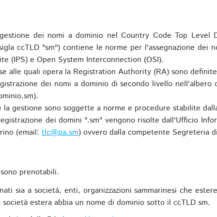
gestione dei nomi a dominio nel Country Code Top Level D
 sigla ccTLD "sm") contiene le norme per l'assegnazione dei n
uite (IPS) e Open System Interconnection (OSI).
e alle quali opera la Registration Authority (RA) sono definit
egistrazione dei nomi a dominio di secondo livello nell'albero
ominio.sm).
 e la gestione sono soggette a norme e procedure stabilite dalla
egistrazione dei domini ".sm" vengono risolte dall'Ufficio Infor
rino (email:
tlc@pa.sm
) ovvero dalla competente Segreteria di
sono prenotabili.
ti sia a società, enti, organizzazioni sammarinesi che estere,
 società estera abbia un nome di dominio sotto il ccTLD sm.