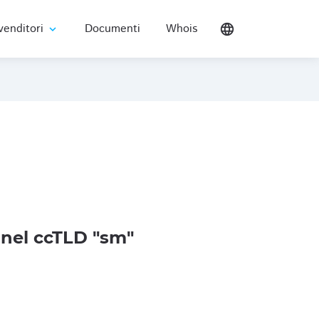
venditori
Documenti
Whois
language
expand_more
nel ccTLD "sm"