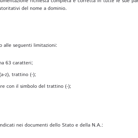
mentazione richiesta completa e corretta in tutte le sue parti 
utoritativi del nome a dominio.
alle seguenti limitazioni:
a 63 caratteri;
-z), trattino (-);
 con il simbolo del trattino (-);
 indicati nei documenti dello Stato e della N.A.: