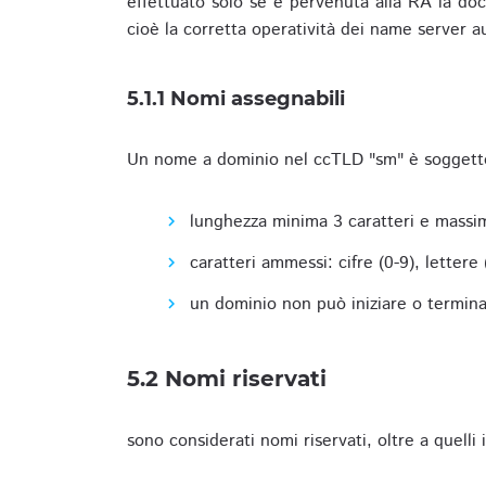
effettuato solo se è pervenuta alla RA la docu
cioè la corretta operatività dei name server a
5.1.1 Nomi assegnabili
Un nome a dominio nel ccTLD "sm" è soggetto 
lunghezza minima 3 caratteri e massim
caratteri ammessi: cifre (0-9), lettere (a
un dominio non può iniziare o terminare
5.2 Nomi riservati
sono considerati nomi riservati, oltre a quelli