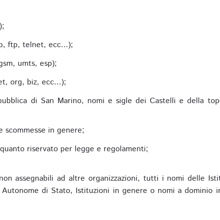
;
);
 ftp, telnet, ecc...);
gsm, umts, esp);
 org, biz, ecc...);
epubblica di San Marino, nomi e sigle dei Castelli e della to
alle scommesse in genere;
e quanto riservato per legge e regolamenti;
non assegnabili ad altre organizzazioni, tutti i nomi delle Ist
utonome di Stato, Istituzioni in genere o nomi a dominio in