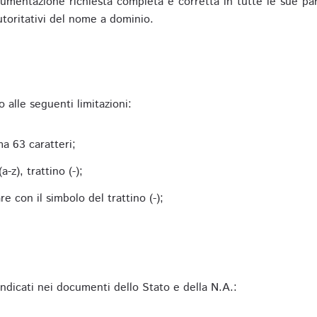
mentazione richiesta completa e corretta in tutte le sue parti 
utoritativi del nome a dominio.
alle seguenti limitazioni:
a 63 caratteri;
-z), trattino (-);
 con il simbolo del trattino (-);
 indicati nei documenti dello Stato e della N.A.: