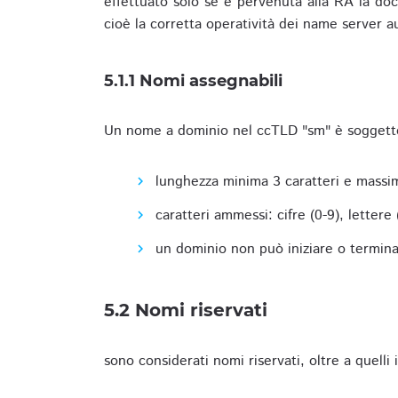
effettuato solo se è pervenuta alla RA la docu
cioè la corretta operatività dei name server a
5.1.1 Nomi assegnabili
Un nome a dominio nel ccTLD "sm" è soggetto 
lunghezza minima 3 caratteri e massim
caratteri ammessi: cifre (0-9), lettere (a
un dominio non può iniziare o terminare
5.2 Nomi riservati
sono considerati nomi riservati, oltre a quelli