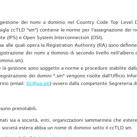
gestione dei nomi a dominio nel Country Code Top Level D
 sigla ccTLD "sm") contiene le norme per l'assegnazione dei n
uite (IPS) e Open System Interconnection (OSI).
e alle quali opera la Registration Authority (RA) sono definit
egistrazione dei nomi a dominio di secondo livello nell'albero
ominio.sm).
 e la gestione sono soggette a norme e procedure stabilite dalla
egistrazione dei domini ".sm" vengono risolte dall'Ufficio Infor
rino (email:
tlc@pa.sm
) ovvero dalla competente Segreteria di
sono prenotabili.
ti sia a società, enti, organizzazioni sammarinesi che estere,
 società estera abbia un nome di dominio sotto il ccTLD sm.