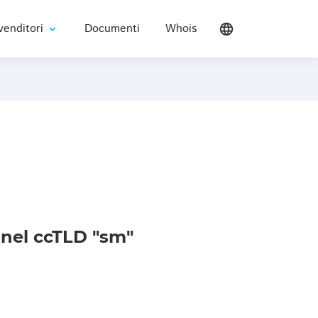
venditori
Documenti
Whois
language
expand_more
nel ccTLD "sm"