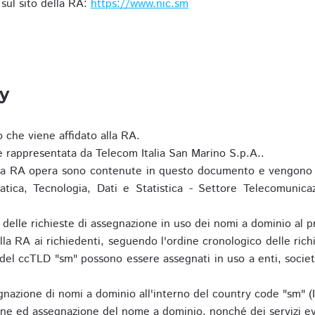
i sul sito della RA:
https://www.nic.sm
ty
o che viene affidato alla RA.
 rappresentata da Telecom Italia San Marino S.p.A..
i la RA opera sono contenute in questo documento e vengono 
matica, Tecnologia, Dati e Statistica - Settore Telecomunica
za delle richieste di assegnazione in uso dei nomi a dominio a
la RA ai richiedenti, seguendo l'ordine cronologico delle ric
o del ccTLD "sm" possono essere assegnati in uso a enti, societ
nazione di nomi a dominio all'interno del country code "sm" (
ione ed assegnazione del nome a dominio, nonché dei servizi ev