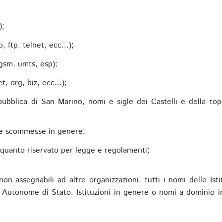
;
);
 ftp, telnet, ecc...);
gsm, umts, esp);
 org, biz, ecc...);
epubblica di San Marino, nomi e sigle dei Castelli e della to
alle scommesse in genere;
e quanto riservato per legge e regolamenti;
non assegnabili ad altre organizzazioni, tutti i nomi delle Ist
utonome di Stato, Istituzioni in genere o nomi a dominio in