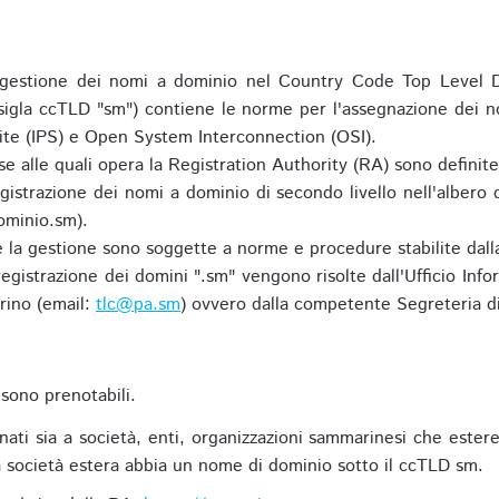
gestione dei nomi a dominio nel Country Code Top Level D
 sigla ccTLD "sm") contiene le norme per l'assegnazione dei n
uite (IPS) e Open System Interconnection (OSI).
e alle quali opera la Registration Authority (RA) sono definit
egistrazione dei nomi a dominio di secondo livello nell'albero
ominio.sm).
 e la gestione sono soggette a norme e procedure stabilite dalla
egistrazione dei domini ".sm" vengono risolte dall'Ufficio Infor
rino (email:
tlc@pa.sm
) ovvero dalla competente Segreteria di
sono prenotabili.
ti sia a società, enti, organizzazioni sammarinesi che estere,
 società estera abbia un nome di dominio sotto il ccTLD sm.