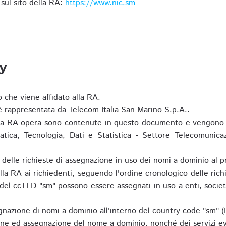
i sul sito della RA:
https://www.nic.sm
ty
o che viene affidato alla RA.
 rappresentata da Telecom Italia San Marino S.p.A..
i la RA opera sono contenute in questo documento e vengono 
matica, Tecnologia, Dati e Statistica - Settore Telecomunica
za delle richieste di assegnazione in uso dei nomi a dominio a
la RA ai richiedenti, seguendo l'ordine cronologico delle ric
o del ccTLD "sm" possono essere assegnati in uso a enti, societ
nazione di nomi a dominio all'interno del country code "sm" (
ione ed assegnazione del nome a dominio, nonché dei servizi ev