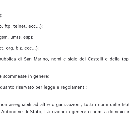
;
);
 ftp, telnet, ecc...);
gsm, umts, esp);
 org, biz, ecc...);
epubblica di San Marino, nomi e sigle dei Castelli e della to
alle scommesse in genere;
e quanto riservato per legge e regolamenti;
non assegnabili ad altre organizzazioni, tutti i nomi delle Ist
utonome di Stato, Istituzioni in genere o nomi a dominio in