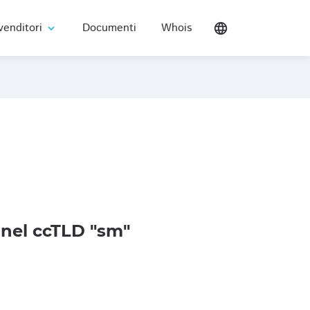
venditori
Documenti
Whois
language
expand_more
nel ccTLD "sm"