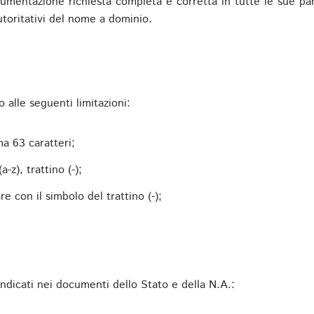
mentazione richiesta completa e corretta in tutte le sue parti 
utoritativi del nome a dominio.
alle seguenti limitazioni:
a 63 caratteri;
-z), trattino (-);
 con il simbolo del trattino (-);
 indicati nei documenti dello Stato e della N.A.: