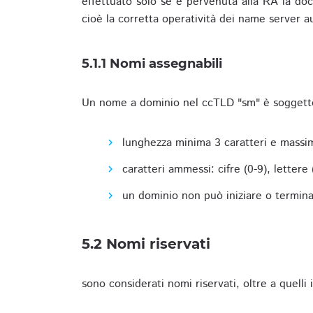
effettuato solo se è pervenuta alla RA la docu
cioè la corretta operatività dei name server a
5.1.1 Nomi assegnabili
Un nome a dominio nel ccTLD "sm" è soggetto 
lunghezza minima 3 caratteri e massim
caratteri ammessi: cifre (0-9), lettere (a
un dominio non può iniziare o terminare
5.2 Nomi riservati
sono considerati nomi riservati, oltre a quelli