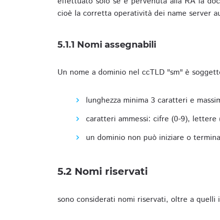
effettuato solo se è pervenuta alla RA la docu
cioè la corretta operatività dei name server a
5.1.1 Nomi assegnabili
Un nome a dominio nel ccTLD "sm" è soggetto 
lunghezza minima 3 caratteri e massim
caratteri ammessi: cifre (0-9), lettere (a
un dominio non può iniziare o terminare
5.2 Nomi riservati
sono considerati nomi riservati, oltre a quelli