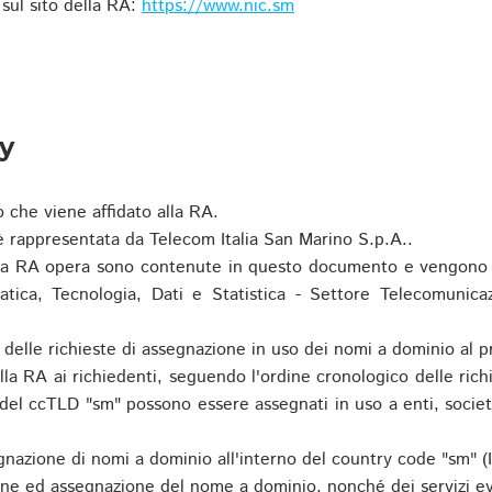
i sul sito della RA:
https://www.nic.sm
ty
o che viene affidato alla RA.
 rappresentata da Telecom Italia San Marino S.p.A..
i la RA opera sono contenute in questo documento e vengono 
matica, Tecnologia, Dati e Statistica - Settore Telecomunica
za delle richieste di assegnazione in uso dei nomi a dominio a
la RA ai richiedenti, seguendo l'ordine cronologico delle ric
o del ccTLD "sm" possono essere assegnati in uso a enti, societ
nazione di nomi a dominio all'interno del country code "sm" (
ione ed assegnazione del nome a dominio, nonché dei servizi ev