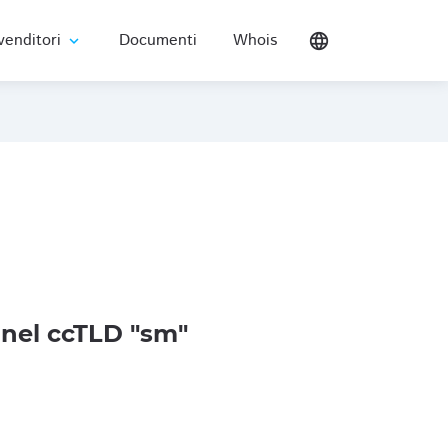
venditori
Documenti
Whois
language
expand_more
nel ccTLD "sm"