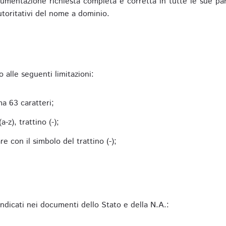
mentazione richiesta completa e corretta in tutte le sue parti 
utoritativi del nome a dominio.
alle seguenti limitazioni:
a 63 caratteri;
-z), trattino (-);
 con il simbolo del trattino (-);
 indicati nei documenti dello Stato e della N.A.: