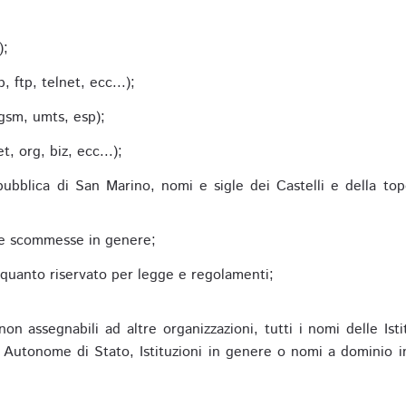
;
);
 ftp, telnet, ecc...);
gsm, umts, esp);
 org, biz, ecc...);
epubblica di San Marino, nomi e sigle dei Castelli e della to
alle scommesse in genere;
e quanto riservato per legge e regolamenti;
non assegnabili ad altre organizzazioni, tutti i nomi delle Ist
utonome di Stato, Istituzioni in genere o nomi a dominio in