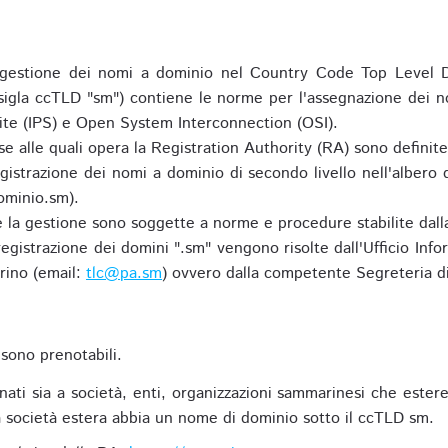
gestione dei nomi a dominio nel Country Code Top Level D
 sigla ccTLD "sm") contiene le norme per l'assegnazione dei n
uite (IPS) e Open System Interconnection (OSI).
e alle quali opera la Registration Authority (RA) sono definit
egistrazione dei nomi a dominio di secondo livello nell'albero
ominio.sm).
 e la gestione sono soggette a norme e procedure stabilite dalla
egistrazione dei domini ".sm" vengono risolte dall'Ufficio Infor
rino (email:
tlc@pa.sm
) ovvero dalla competente Segreteria di
sono prenotabili.
ti sia a società, enti, organizzazioni sammarinesi che estere,
 società estera abbia un nome di dominio sotto il ccTLD sm.