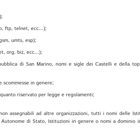
;
);
 ftp, telnet, ecc...);
gsm, umts, esp);
 org, biz, ecc...);
epubblica di San Marino, nomi e sigle dei Castelli e della to
alle scommesse in genere;
e quanto riservato per legge e regolamenti;
non assegnabili ad altre organizzazioni, tutti i nomi delle Ist
utonome di Stato, Istituzioni in genere o nomi a dominio in