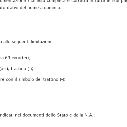
mentazione richiesta completa e corretta in tutte le sue parti 
utoritativi del nome a dominio.
alle seguenti limitazioni:
a 63 caratteri;
-z), trattino (-);
 con il simbolo del trattino (-);
 indicati nei documenti dello Stato e della N.A.: