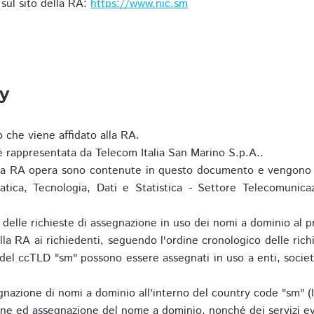
i sul sito della RA:
https://www.nic.sm
ty
o che viene affidato alla RA.
 rappresentata da Telecom Italia San Marino S.p.A..
i la RA opera sono contenute in questo documento e vengono 
matica, Tecnologia, Dati e Statistica - Settore Telecomunica
za delle richieste di assegnazione in uso dei nomi a dominio a
la RA ai richiedenti, seguendo l'ordine cronologico delle ric
o del ccTLD "sm" possono essere assegnati in uso a enti, societ
nazione di nomi a dominio all'interno del country code "sm" (
ione ed assegnazione del nome a dominio, nonché dei servizi ev