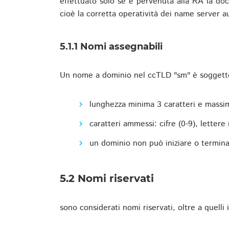
effettuato solo se è pervenuta alla RA la docu
cioè la corretta operatività dei name server a
5.1.1 Nomi assegnabili
Un nome a dominio nel ccTLD "sm" è soggetto 
lunghezza minima 3 caratteri e massim
caratteri ammessi: cifre (0-9), lettere (a
un dominio non può iniziare o terminare
5.2 Nomi riservati
sono considerati nomi riservati, oltre a quelli