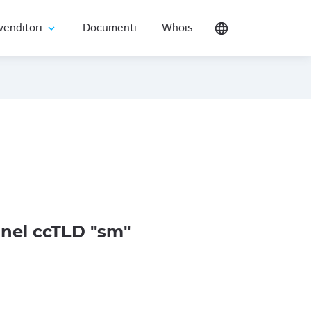
venditori
Documenti
Whois
language
expand_more
nel ccTLD "sm"