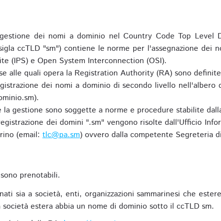
gestione dei nomi a dominio nel Country Code Top Level D
 sigla ccTLD "sm") contiene le norme per l'assegnazione dei n
uite (IPS) e Open System Interconnection (OSI).
e alle quali opera la Registration Authority (RA) sono definit
egistrazione dei nomi a dominio di secondo livello nell'albero
ominio.sm).
 e la gestione sono soggette a norme e procedure stabilite dalla
egistrazione dei domini ".sm" vengono risolte dall'Ufficio Infor
rino (email:
tlc@pa.sm
) ovvero dalla competente Segreteria di
sono prenotabili.
ti sia a società, enti, organizzazioni sammarinesi che estere,
 società estera abbia un nome di dominio sotto il ccTLD sm.