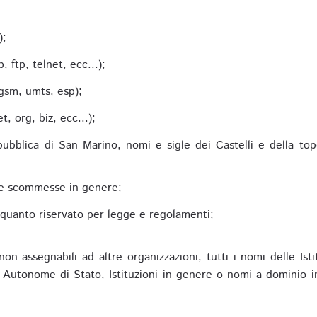
;
);
 ftp, telnet, ecc...);
gsm, umts, esp);
 org, biz, ecc...);
epubblica di San Marino, nomi e sigle dei Castelli e della to
alle scommesse in genere;
e quanto riservato per legge e regolamenti;
non assegnabili ad altre organizzazioni, tutti i nomi delle Ist
utonome di Stato, Istituzioni in genere o nomi a dominio in