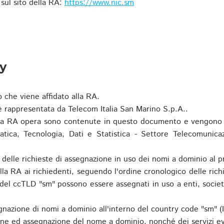
i sul sito della RA:
https://www.nic.sm
ty
o che viene affidato alla RA.
 rappresentata da Telecom Italia San Marino S.p.A..
i la RA opera sono contenute in questo documento e vengono 
matica, Tecnologia, Dati e Statistica - Settore Telecomunica
za delle richieste di assegnazione in uso dei nomi a dominio a
la RA ai richiedenti, seguendo l'ordine cronologico delle ric
o del ccTLD "sm" possono essere assegnati in uso a enti, societ
nazione di nomi a dominio all'interno del country code "sm" (
ione ed assegnazione del nome a dominio, nonché dei servizi ev