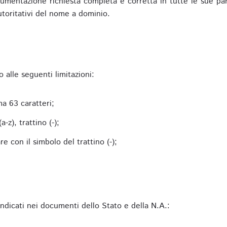
mentazione richiesta completa e corretta in tutte le sue parti 
utoritativi del nome a dominio.
alle seguenti limitazioni:
a 63 caratteri;
-z), trattino (-);
 con il simbolo del trattino (-);
 indicati nei documenti dello Stato e della N.A.: