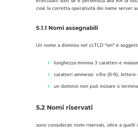
effettuato solo se è pervenuta alla RA la docu
cioè la corretta operatività dei name server a
5.1.1 Nomi assegnabili
Un nome a dominio nel ccTLD "sm" è soggetto 
lunghezza minima 3 caratteri e massim
caratteri ammessi: cifre (0-9), lettere (a
un dominio non può iniziare o terminare
5.2 Nomi riservati
sono considerati nomi riservati, oltre a quelli