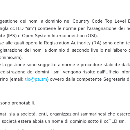
gestione dei nomi a dominio nel Country Code Top Level D
 sigla ccTLD "sm") contiene le norme per l'assegnazione dei n
uite (IPS) e Open System Interconnection (OSI).
e alle quali opera la Registration Authority (RA) sono definit
egistrazione dei nomi a dominio di secondo livello nell'albero
ominio.sm).
 e la gestione sono soggette a norme e procedure stabilite dalla
egistrazione dei domini ".sm" vengono risolte dall'Ufficio Infor
rino (email:
tlc@pa.sm
) ovvero dalla competente Segreteria di
sono prenotabili.
ti sia a società, enti, organizzazioni sammarinesi che estere,
 società estera abbia un nome di dominio sotto il ccTLD sm.