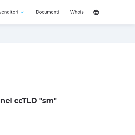
venditori
Documenti
Whois
language
expand_more
nel ccTLD "sm"