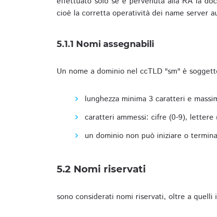
effettuato solo se è pervenuta alla RA la docu
cioè la corretta operatività dei name server a
5.1.1 Nomi assegnabili
Un nome a dominio nel ccTLD "sm" è soggetto 
lunghezza minima 3 caratteri e massim
caratteri ammessi: cifre (0-9), lettere (a
un dominio non può iniziare o terminare
5.2 Nomi riservati
sono considerati nomi riservati, oltre a quelli