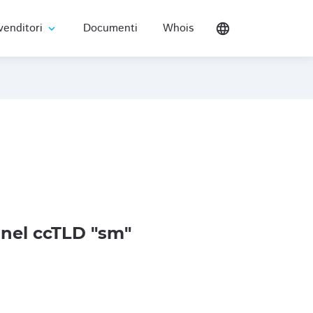
venditori
Documenti
Whois
language
expand_more
nel ccTLD "sm"