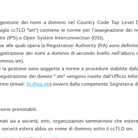
gestione dei nomi a dominio nel Country Code Top Level D
 sigla ccTLD "sm") contiene le norme per l'assegnazione dei n
uite (IPS) e Open System Interconnection (OSI).
e alle quali opera la Registration Authority (RA) sono definit
egistrazione dei nomi a dominio di secondo livello nell'albero
ominio.sm).
 e la gestione sono soggette a norme e procedure stabilite dalla
egistrazione dei domini ".sm" vengono risolte dall'Ufficio Infor
rino (email:
tlc@pa.sm
) ovvero dalla competente Segreteria di
sono prenotabili.
ti sia a società, enti, organizzazioni sammarinesi che estere,
 società estera abbia un nome di dominio sotto il ccTLD sm.