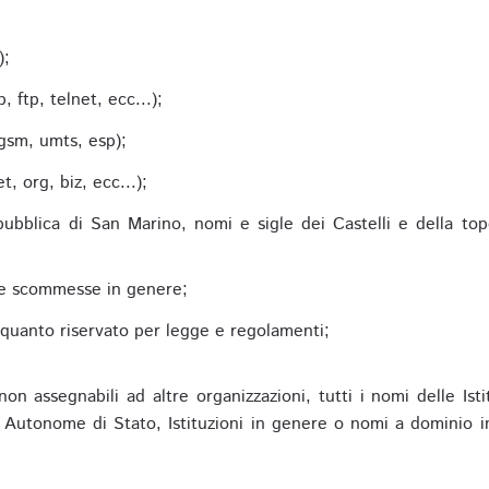
;
);
 ftp, telnet, ecc...);
gsm, umts, esp);
 org, biz, ecc...);
epubblica di San Marino, nomi e sigle dei Castelli e della to
alle scommesse in genere;
e quanto riservato per legge e regolamenti;
non assegnabili ad altre organizzazioni, tutti i nomi delle Ist
utonome di Stato, Istituzioni in genere o nomi a dominio in