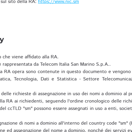
i sul sito della RA:
https://www.nic.sm
ty
o che viene affidato alla RA.
 rappresentata da Telecom Italia San Marino S.p.A..
i la RA opera sono contenute in questo documento e vengono 
matica, Tecnologia, Dati e Statistica - Settore Telecomunica
za delle richieste di assegnazione in uso dei nomi a dominio a
la RA ai richiedenti, seguendo l'ordine cronologico delle ric
o del ccTLD "sm" possono essere assegnati in uso a enti, societ
nazione di nomi a dominio all'interno del country code "sm" (
ione ed assegnazione del nome a dominio, nonché dei servizi ev