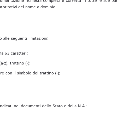
mentazione richiesta completa e corretta in tutte le sue parti 
utoritativi del nome a dominio.
alle seguenti limitazioni:
a 63 caratteri;
-z), trattino (-);
 con il simbolo del trattino (-);
 indicati nei documenti dello Stato e della N.A.: