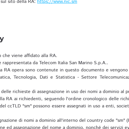
i sul sito della RA:
https://www.nic.sm
ty
o che viene affidato alla RA.
 rappresentata da Telecom Italia San Marino S.p.A..
i la RA opera sono contenute in questo documento e vengono 
matica, Tecnologia, Dati e Statistica - Settore Telecomunica
za delle richieste di assegnazione in uso dei nomi a dominio a
la RA ai richiedenti, seguendo l'ordine cronologico delle ric
o del ccTLD "sm" possono essere assegnati in uso a enti, societ
nazione di nomi a dominio all'interno del country code "sm" (
ione ed assegnazione del nome a dominio, nonché dei servizi ev