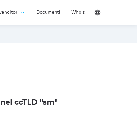
venditori
Documenti
Whois
language
expand_more
nel ccTLD "sm"