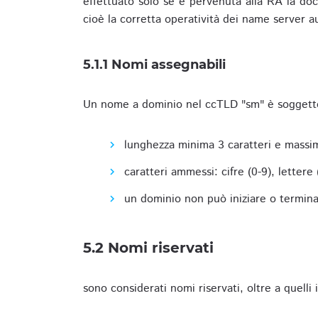
effettuato solo se è pervenuta alla RA la docu
cioè la corretta operatività dei name server a
5.1.1 Nomi assegnabili
Un nome a dominio nel ccTLD "sm" è soggetto 
lunghezza minima 3 caratteri e massim
caratteri ammessi: cifre (0-9), lettere (a
un dominio non può iniziare o terminare
5.2 Nomi riservati
sono considerati nomi riservati, oltre a quelli