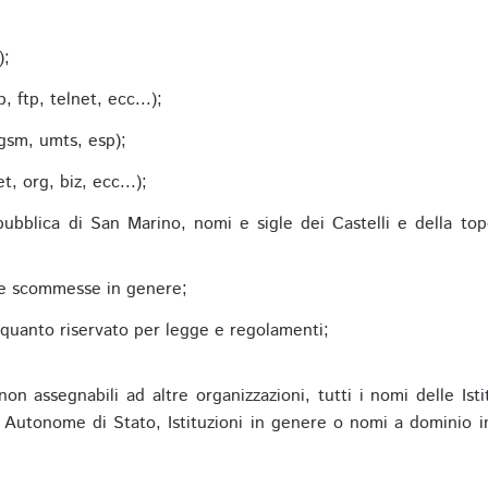
;
);
 ftp, telnet, ecc...);
gsm, umts, esp);
 org, biz, ecc...);
epubblica di San Marino, nomi e sigle dei Castelli e della to
alle scommesse in genere;
e quanto riservato per legge e regolamenti;
non assegnabili ad altre organizzazioni, tutti i nomi delle Ist
utonome di Stato, Istituzioni in genere o nomi a dominio in