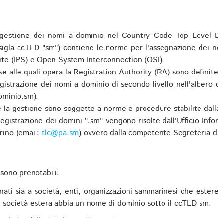
gestione dei nomi a dominio nel Country Code Top Level D
 sigla ccTLD "sm") contiene le norme per l'assegnazione dei n
uite (IPS) e Open System Interconnection (OSI).
e alle quali opera la Registration Authority (RA) sono definit
egistrazione dei nomi a dominio di secondo livello nell'albero
ominio.sm).
 e la gestione sono soggette a norme e procedure stabilite dalla
egistrazione dei domini ".sm" vengono risolte dall'Ufficio Infor
rino (email:
tlc@pa.sm
) ovvero dalla competente Segreteria di
sono prenotabili.
ti sia a società, enti, organizzazioni sammarinesi che estere,
 società estera abbia un nome di dominio sotto il ccTLD sm.