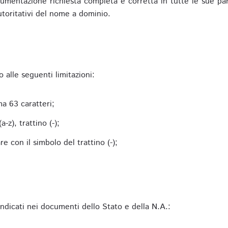
mentazione richiesta completa e corretta in tutte le sue parti 
utoritativi del nome a dominio.
alle seguenti limitazioni:
a 63 caratteri;
-z), trattino (-);
 con il simbolo del trattino (-);
 indicati nei documenti dello Stato e della N.A.: