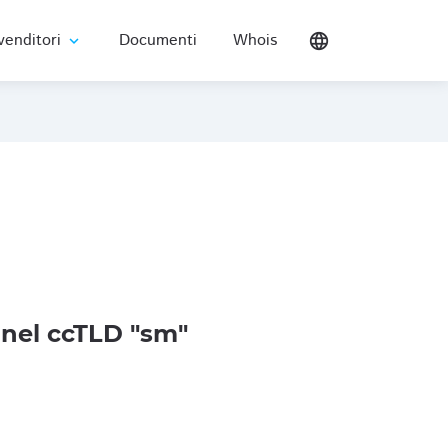
venditori
Documenti
Whois
language
expand_more
nel ccTLD "sm"