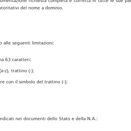
mentazione richiesta completa e corretta in tutte le sue parti 
utoritativi del nome a dominio.
alle seguenti limitazioni:
a 63 caratteri;
-z), trattino (-);
 con il simbolo del trattino (-);
 indicati nei documenti dello Stato e della N.A.: