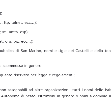
;
);
 ftp, telnet, ecc...);
gsm, umts, esp);
 org, biz, ecc...);
epubblica di San Marino, nomi e sigle dei Castelli e della to
alle scommesse in genere;
e quanto riservato per legge e regolamenti;
non assegnabili ad altre organizzazioni, tutti i nomi delle Ist
utonome di Stato, Istituzioni in genere o nomi a dominio in