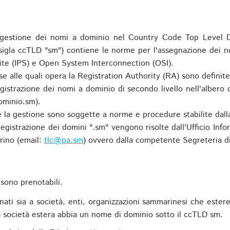
gestione dei nomi a dominio nel Country Code Top Level D
 sigla ccTLD "sm") contiene le norme per l'assegnazione dei n
uite (IPS) e Open System Interconnection (OSI).
e alle quali opera la Registration Authority (RA) sono definit
egistrazione dei nomi a dominio di secondo livello nell'albero
ominio.sm).
 e la gestione sono soggette a norme e procedure stabilite dalla
egistrazione dei domini ".sm" vengono risolte dall'Ufficio Infor
rino (email:
tlc@pa.sm
) ovvero dalla competente Segreteria di
sono prenotabili.
ti sia a società, enti, organizzazioni sammarinesi che estere,
 società estera abbia un nome di dominio sotto il ccTLD sm.