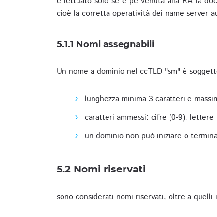
effettuato solo se è pervenuta alla RA la docu
cioè la corretta operatività dei name server a
5.1.1 Nomi assegnabili
Un nome a dominio nel ccTLD "sm" è soggetto 
lunghezza minima 3 caratteri e massim
caratteri ammessi: cifre (0-9), lettere (a
un dominio non può iniziare o terminare
5.2 Nomi riservati
sono considerati nomi riservati, oltre a quelli