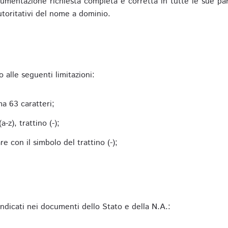
mentazione richiesta completa e corretta in tutte le sue parti 
utoritativi del nome a dominio.
alle seguenti limitazioni:
a 63 caratteri;
-z), trattino (-);
 con il simbolo del trattino (-);
 indicati nei documenti dello Stato e della N.A.: