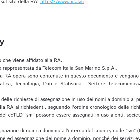
i sul sito della RA:
https://www.nic.sm
ty
o che viene affidato alla RA.
 rappresentata da Telecom Italia San Marino S.p.A..
i la RA opera sono contenute in questo documento e vengono 
matica, Tecnologia, Dati e Statistica - Settore Telecomunica
za delle richieste di assegnazione in uso dei nomi a dominio a
la RA ai richiedenti, seguendo l'ordine cronologico delle ric
o del ccTLD "sm" possono essere assegnati in uso a enti, societ
nazione di nomi a dominio all'interno del country code "sm" (
ione ed assegnazione del nome a dominio, nonché dei servizi ev