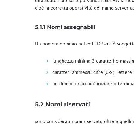
effettuato solo se è pervenuta alla RA la docu
cioè la corretta operatività dei name server a
5.1.1 Nomi assegnabili
Un nome a dominio nel ccTLD "sm" è soggetto 
lunghezza minima 3 caratteri e massim
caratteri ammessi: cifre (0-9), lettere (a
un dominio non può iniziare o terminare
5.2 Nomi riservati
sono considerati nomi riservati, oltre a quelli