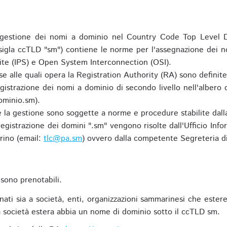
gestione dei nomi a dominio nel Country Code Top Level D
 sigla ccTLD "sm") contiene le norme per l'assegnazione dei n
uite (IPS) e Open System Interconnection (OSI).
e alle quali opera la Registration Authority (RA) sono definit
egistrazione dei nomi a dominio di secondo livello nell'albero
ominio.sm).
 e la gestione sono soggette a norme e procedure stabilite dalla
egistrazione dei domini ".sm" vengono risolte dall'Ufficio Infor
rino (email:
tlc@pa.sm
) ovvero dalla competente Segreteria di
sono prenotabili.
ti sia a società, enti, organizzazioni sammarinesi che estere,
 società estera abbia un nome di dominio sotto il ccTLD sm.