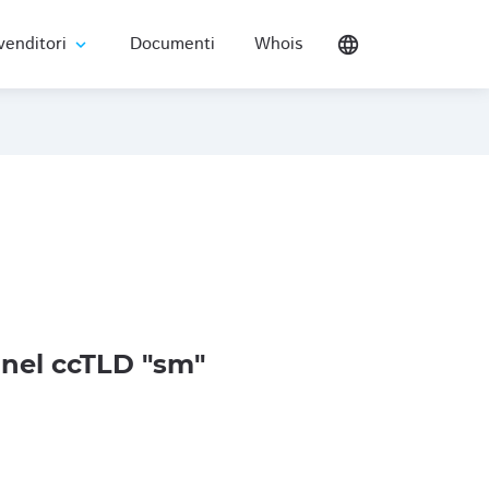
venditori
Documenti
Whois
language
expand_more
nel ccTLD "sm"