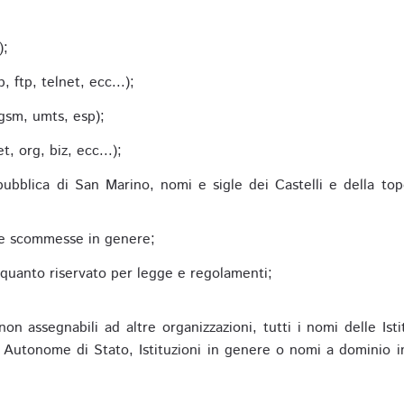
;
);
 ftp, telnet, ecc...);
gsm, umts, esp);
 org, biz, ecc...);
epubblica di San Marino, nomi e sigle dei Castelli e della to
alle scommesse in genere;
e quanto riservato per legge e regolamenti;
non assegnabili ad altre organizzazioni, tutti i nomi delle Ist
utonome di Stato, Istituzioni in genere o nomi a dominio in