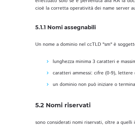
effettuato solo se è pervenuta alla RA la docu
cioè la corretta operatività dei name server a
5.1.1 Nomi assegnabili
Un nome a dominio nel ccTLD "sm" è soggetto 
lunghezza minima 3 caratteri e massim
caratteri ammessi: cifre (0-9), lettere (a
un dominio non può iniziare o terminare
5.2 Nomi riservati
sono considerati nomi riservati, oltre a quelli