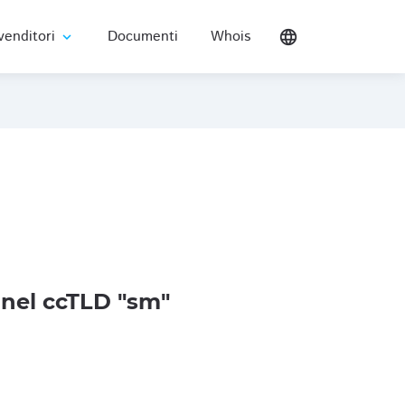
venditori
Documenti
Whois
language
expand_more
nel ccTLD "sm"