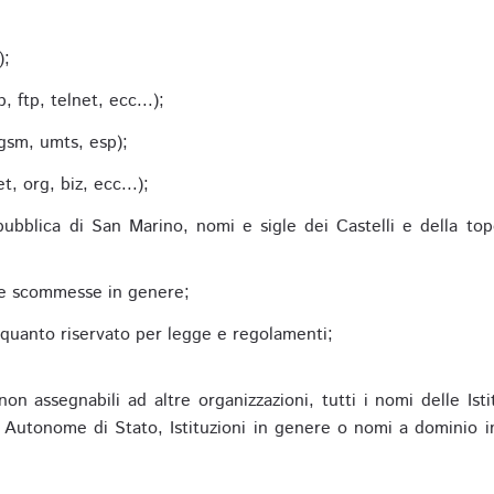
;
);
 ftp, telnet, ecc...);
gsm, umts, esp);
 org, biz, ecc...);
epubblica di San Marino, nomi e sigle dei Castelli e della to
alle scommesse in genere;
e quanto riservato per legge e regolamenti;
non assegnabili ad altre organizzazioni, tutti i nomi delle Ist
utonome di Stato, Istituzioni in genere o nomi a dominio in