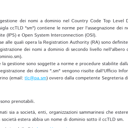
gestione dei nomi a dominio nel Country Code Top Level D
 sigla ccTLD "sm") contiene le norme per l'assegnazione dei n
uite (IPS) e Open System Interconnection (OSI).
e alle quali opera la Registration Authority (RA) sono definit
egistrazione dei nomi a dominio di secondo livello nell'albero
ominio.sm).
 e la gestione sono soggette a norme e procedure stabilite dalla
egistrazione dei domini ".sm" vengono risolte dall'Ufficio Infor
rino (email:
tlc@pa.sm
) ovvero dalla competente Segreteria di
sono prenotabili.
ti sia a società, enti, organizzazioni sammarinesi che estere,
 società estera abbia un nome di dominio sotto il ccTLD sm.