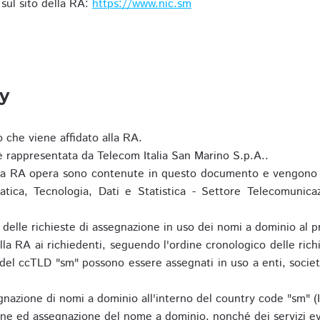
i sul sito della RA:
https://www.nic.sm
ty
o che viene affidato alla RA.
 rappresentata da Telecom Italia San Marino S.p.A..
i la RA opera sono contenute in questo documento e vengono 
matica, Tecnologia, Dati e Statistica - Settore Telecomunica
za delle richieste di assegnazione in uso dei nomi a dominio a
la RA ai richiedenti, seguendo l'ordine cronologico delle ric
o del ccTLD "sm" possono essere assegnati in uso a enti, societ
nazione di nomi a dominio all'interno del country code "sm" (
ione ed assegnazione del nome a dominio, nonché dei servizi ev