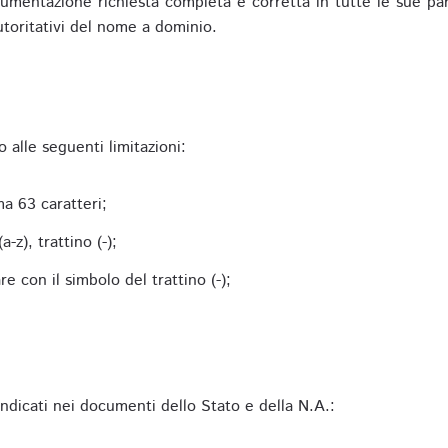
mentazione richiesta completa e corretta in tutte le sue parti 
utoritativi del nome a dominio.
alle seguenti limitazioni:
a 63 caratteri;
-z), trattino (-);
 con il simbolo del trattino (-);
 indicati nei documenti dello Stato e della N.A.: