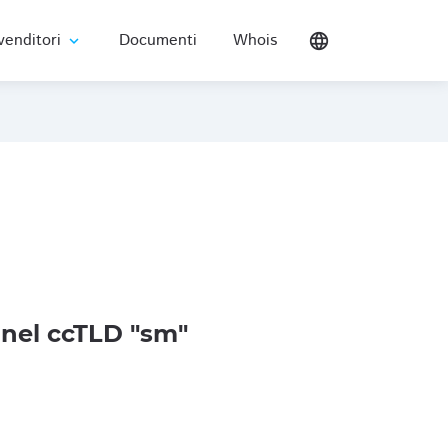
venditori
Documenti
Whois
language
expand_more
nel ccTLD "sm"