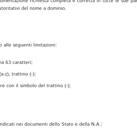
mentazione richiesta completa e corretta in tutte le sue parti 
utoritativi del nome a dominio.
alle seguenti limitazioni:
a 63 caratteri;
-z), trattino (-);
 con il simbolo del trattino (-);
 indicati nei documenti dello Stato e della N.A.: