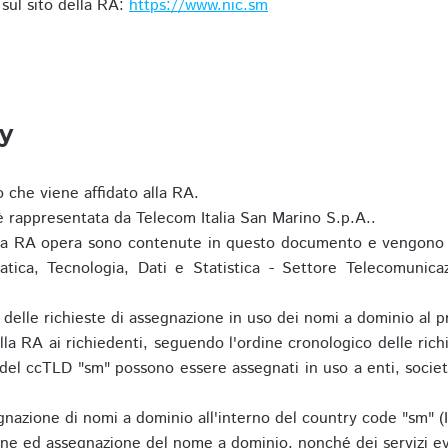
i sul sito della RA:
https://www.nic.sm
ty
o che viene affidato alla RA.
 rappresentata da Telecom Italia San Marino S.p.A..
i la RA opera sono contenute in questo documento e vengono 
matica, Tecnologia, Dati e Statistica - Settore Telecomunica
za delle richieste di assegnazione in uso dei nomi a dominio a
la RA ai richiedenti, seguendo l'ordine cronologico delle ric
o del ccTLD "sm" possono essere assegnati in uso a enti, societ
nazione di nomi a dominio all'interno del country code "sm" (
ione ed assegnazione del nome a dominio, nonché dei servizi ev