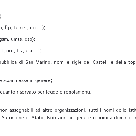
;
);
 ftp, telnet, ecc...);
gsm, umts, esp);
 org, biz, ecc...);
epubblica di San Marino, nomi e sigle dei Castelli e della to
alle scommesse in genere;
e quanto riservato per legge e regolamenti;
non assegnabili ad altre organizzazioni, tutti i nomi delle Ist
utonome di Stato, Istituzioni in genere o nomi a dominio in