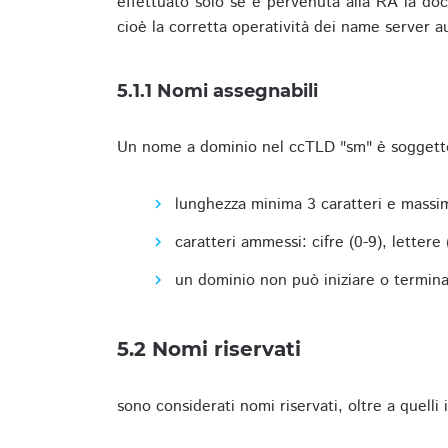
effettuato solo se è pervenuta alla RA la docu
cioè la corretta operatività dei name server a
5.1.1 Nomi assegnabili
Un nome a dominio nel ccTLD "sm" è soggetto 
lunghezza minima 3 caratteri e massim
caratteri ammessi: cifre (0-9), lettere (a
un dominio non può iniziare o terminare
5.2 Nomi riservati
sono considerati nomi riservati, oltre a quelli