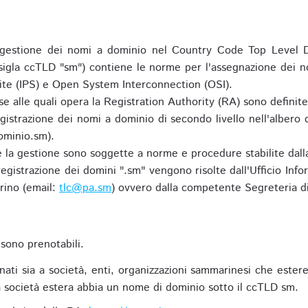
gestione dei nomi a dominio nel Country Code Top Level D
 sigla ccTLD "sm") contiene le norme per l'assegnazione dei n
uite (IPS) e Open System Interconnection (OSI).
e alle quali opera la Registration Authority (RA) sono definit
egistrazione dei nomi a dominio di secondo livello nell'albero
ominio.sm).
 e la gestione sono soggette a norme e procedure stabilite dalla
egistrazione dei domini ".sm" vengono risolte dall'Ufficio Infor
rino (email:
tlc@pa.sm
) ovvero dalla competente Segreteria di
sono prenotabili.
ti sia a società, enti, organizzazioni sammarinesi che estere,
 società estera abbia un nome di dominio sotto il ccTLD sm.