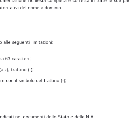
mentazione richiesta completa e corretta in tutte le sue parti 
utoritativi del nome a dominio.
alle seguenti limitazioni:
a 63 caratteri;
-z), trattino (-);
 con il simbolo del trattino (-);
 indicati nei documenti dello Stato e della N.A.: