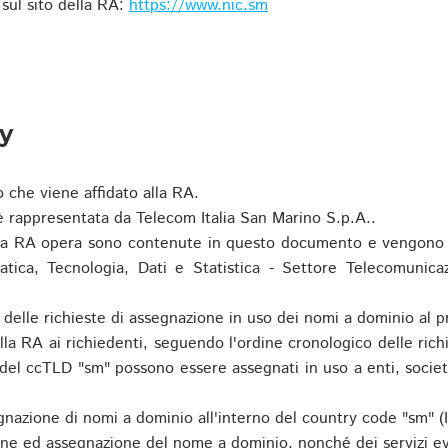
i sul sito della RA:
https://www.nic.sm
ty
o che viene affidato alla RA.
 rappresentata da Telecom Italia San Marino S.p.A..
i la RA opera sono contenute in questo documento e vengono 
matica, Tecnologia, Dati e Statistica - Settore Telecomunica
za delle richieste di assegnazione in uso dei nomi a dominio a
la RA ai richiedenti, seguendo l'ordine cronologico delle ric
o del ccTLD "sm" possono essere assegnati in uso a enti, societ
nazione di nomi a dominio all'interno del country code "sm" (
ione ed assegnazione del nome a dominio, nonché dei servizi ev