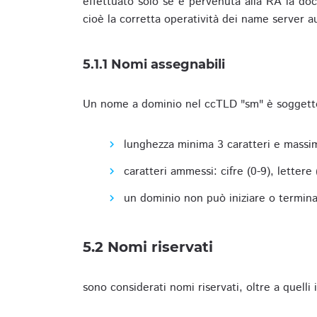
effettuato solo se è pervenuta alla RA la docu
cioè la corretta operatività dei name server a
5.1.1 Nomi assegnabili
Un nome a dominio nel ccTLD "sm" è soggetto 
lunghezza minima 3 caratteri e massim
caratteri ammessi: cifre (0-9), lettere (a
un dominio non può iniziare o terminare
5.2 Nomi riservati
sono considerati nomi riservati, oltre a quelli