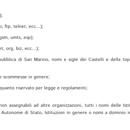
;
);
 ftp, telnet, ecc...);
gsm, umts, esp);
 org, biz, ecc...);
epubblica di San Marino, nomi e sigle dei Castelli e della to
alle scommesse in genere;
e quanto riservato per legge e regolamenti;
non assegnabili ad altre organizzazioni, tutti i nomi delle Ist
utonome di Stato, Istituzioni in genere o nomi a dominio in