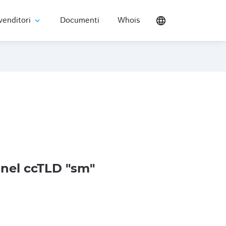
venditori
Documenti
Whois
language
expand_more
nel ccTLD "sm"