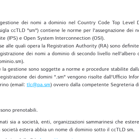
gestione dei nomi a dominio nel Country Code Top Level D
 sigla ccTLD "sm") contiene le norme per l'assegnazione dei n
uite (IPS) e Open System Interconnection (OSI).
e alle quali opera la Registration Authority (RA) sono definit
egistrazione dei nomi a dominio di secondo livello nell'albero
ominio.sm).
 e la gestione sono soggette a norme e procedure stabilite dalla
egistrazione dei domini ".sm" vengono risolte dall'Ufficio Infor
rino (email:
tlc@pa.sm
) ovvero dalla competente Segreteria di
sono prenotabili.
ti sia a società, enti, organizzazioni sammarinesi che estere,
 società estera abbia un nome di dominio sotto il ccTLD sm.