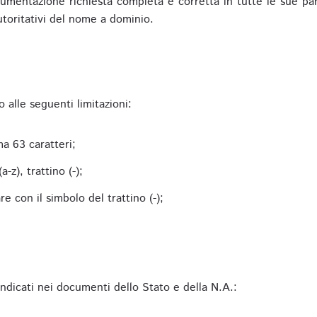
mentazione richiesta completa e corretta in tutte le sue parti 
utoritativi del nome a dominio.
alle seguenti limitazioni:
a 63 caratteri;
-z), trattino (-);
 con il simbolo del trattino (-);
 indicati nei documenti dello Stato e della N.A.: