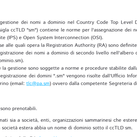
gestione dei nomi a dominio nel Country Code Top Level D
 sigla ccTLD "sm") contiene le norme per l'assegnazione dei n
uite (IPS) e Open System Interconnection (OSI).
e alle quali opera la Registration Authority (RA) sono definit
egistrazione dei nomi a dominio di secondo livello nell'albero
ominio.sm).
 e la gestione sono soggette a norme e procedure stabilite dalla
egistrazione dei domini ".sm" vengono risolte dall'Ufficio Infor
rino (email:
tlc@pa.sm
) ovvero dalla competente Segreteria di
sono prenotabili.
ti sia a società, enti, organizzazioni sammarinesi che estere,
 società estera abbia un nome di dominio sotto il ccTLD sm.