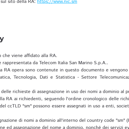
i sul sito della RA:
https://www.nic.sm
ty
o che viene affidato alla RA.
 rappresentata da Telecom Italia San Marino S.p.A..
i la RA opera sono contenute in questo documento e vengono 
matica, Tecnologia, Dati e Statistica - Settore Telecomunica
za delle richieste di assegnazione in uso dei nomi a dominio a
la RA ai richiedenti, seguendo l'ordine cronologico delle ric
o del ccTLD "sm" possono essere assegnati in uso a enti, societ
nazione di nomi a dominio all'interno del country code "sm" (
ione ed assegnazione del nome a dominio, nonché dei servizi ev