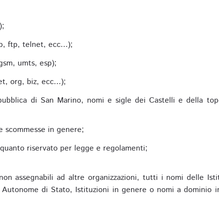
;
);
 ftp, telnet, ecc...);
gsm, umts, esp);
 org, biz, ecc...);
epubblica di San Marino, nomi e sigle dei Castelli e della to
alle scommesse in genere;
e quanto riservato per legge e regolamenti;
non assegnabili ad altre organizzazioni, tutti i nomi delle Ist
utonome di Stato, Istituzioni in genere o nomi a dominio in