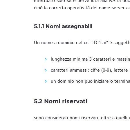
effettuato solo se è pervenuta alla RA la docu
cioè la corretta operatività dei name server a
5.1.1 Nomi assegnabili
Un nome a dominio nel ccTLD "sm" è soggetto 
lunghezza minima 3 caratteri e massim
caratteri ammessi: cifre (0-9), lettere (a
un dominio non può iniziare o terminare
5.2 Nomi riservati
sono considerati nomi riservati, oltre a quelli