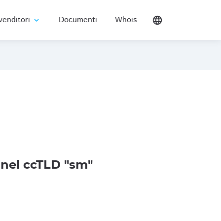
venditori
Documenti
Whois
language
expand_more
nel ccTLD "sm"