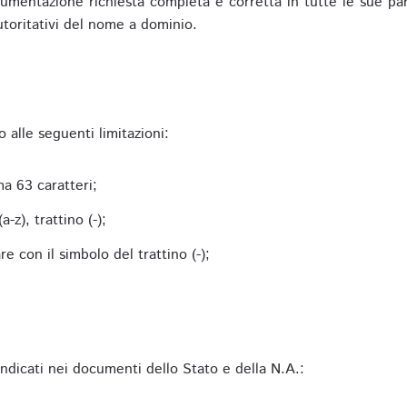
mentazione richiesta completa e corretta in tutte le sue parti 
utoritativi del nome a dominio.
alle seguenti limitazioni:
a 63 caratteri;
-z), trattino (-);
 con il simbolo del trattino (-);
 indicati nei documenti dello Stato e della N.A.: