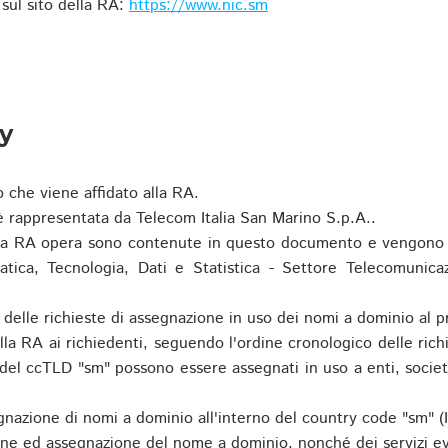
i sul sito della RA:
https://www.nic.sm
ty
o che viene affidato alla RA.
 rappresentata da Telecom Italia San Marino S.p.A..
i la RA opera sono contenute in questo documento e vengono 
matica, Tecnologia, Dati e Statistica - Settore Telecomunica
za delle richieste di assegnazione in uso dei nomi a dominio a
la RA ai richiedenti, seguendo l'ordine cronologico delle ric
o del ccTLD "sm" possono essere assegnati in uso a enti, societ
nazione di nomi a dominio all'interno del country code "sm" (
ione ed assegnazione del nome a dominio, nonché dei servizi ev