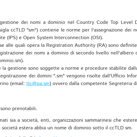
gestione dei nomi a dominio nel Country Code Top Level D
 sigla ccTLD "sm") contiene le norme per l'assegnazione dei n
uite (IPS) e Open System Interconnection (OSI).
e alle quali opera la Registration Authority (RA) sono definit
egistrazione dei nomi a dominio di secondo livello nell'albero
ominio.sm).
 e la gestione sono soggette a norme e procedure stabilite dalla
egistrazione dei domini ".sm" vengono risolte dall'Ufficio Infor
rino (email:
tlc@pa.sm
) ovvero dalla competente Segreteria di
sono prenotabili.
ti sia a società, enti, organizzazioni sammarinesi che estere,
 società estera abbia un nome di dominio sotto il ccTLD sm.