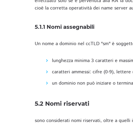
effettuato solo se è pervenuta alla RA la docu
cioè la corretta operatività dei name server a
5.1.1 Nomi assegnabili
Un nome a dominio nel ccTLD "sm" è soggetto 
lunghezza minima 3 caratteri e massim
caratteri ammessi: cifre (0-9), lettere (a
un dominio non può iniziare o terminare
5.2 Nomi riservati
sono considerati nomi riservati, oltre a quelli