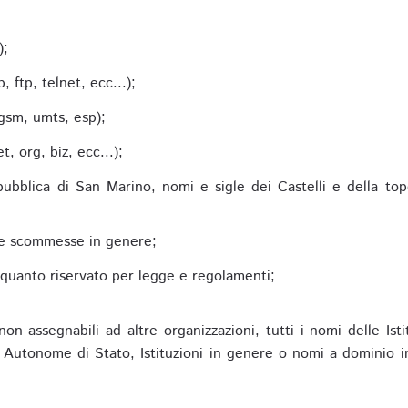
;
);
 ftp, telnet, ecc...);
gsm, umts, esp);
 org, biz, ecc...);
epubblica di San Marino, nomi e sigle dei Castelli e della to
alle scommesse in genere;
e quanto riservato per legge e regolamenti;
non assegnabili ad altre organizzazioni, tutti i nomi delle Ist
utonome di Stato, Istituzioni in genere o nomi a dominio in