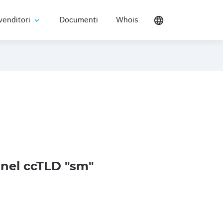
venditori
Documenti
Whois
language
expand_more
nel ccTLD "sm"