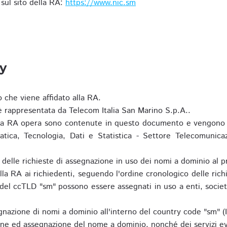
i sul sito della RA:
https://www.nic.sm
ty
o che viene affidato alla RA.
 rappresentata da Telecom Italia San Marino S.p.A..
i la RA opera sono contenute in questo documento e vengono 
matica, Tecnologia, Dati e Statistica - Settore Telecomunica
za delle richieste di assegnazione in uso dei nomi a dominio a
la RA ai richiedenti, seguendo l'ordine cronologico delle ric
o del ccTLD "sm" possono essere assegnati in uso a enti, societ
nazione di nomi a dominio all'interno del country code "sm" (
ione ed assegnazione del nome a dominio, nonché dei servizi ev