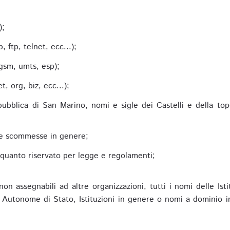
;
);
 ftp, telnet, ecc...);
gsm, umts, esp);
 org, biz, ecc...);
epubblica di San Marino, nomi e sigle dei Castelli e della to
alle scommesse in genere;
e quanto riservato per legge e regolamenti;
non assegnabili ad altre organizzazioni, tutti i nomi delle Ist
utonome di Stato, Istituzioni in genere o nomi a dominio in