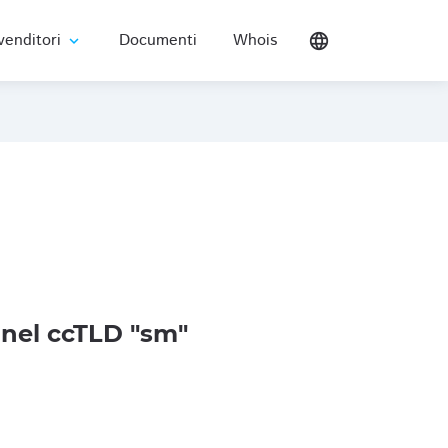
venditori
Documenti
Whois
language
expand_more
nel ccTLD "sm"