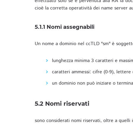
effettuato solo se è pervenuta alla RA la docu
cioè la corretta operatività dei name server a
5.1.1 Nomi assegnabili
Un nome a dominio nel ccTLD "sm" è soggetto 
lunghezza minima 3 caratteri e massim
caratteri ammessi: cifre (0-9), lettere (a
un dominio non può iniziare o terminare
5.2 Nomi riservati
sono considerati nomi riservati, oltre a quelli