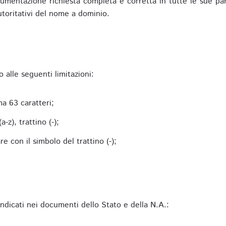
mentazione richiesta completa e corretta in tutte le sue parti 
utoritativi del nome a dominio.
alle seguenti limitazioni:
a 63 caratteri;
-z), trattino (-);
 con il simbolo del trattino (-);
 indicati nei documenti dello Stato e della N.A.: