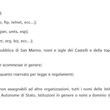
;
);
 ftp, telnet, ecc...);
gsm, umts, esp);
 org, biz, ecc...);
epubblica di San Marino, nomi e sigle dei Castelli e della to
alle scommesse in genere;
e quanto riservato per legge e regolamenti;
non assegnabili ad altre organizzazioni, tutti i nomi delle Ist
utonome di Stato, Istituzioni in genere o nomi a dominio in