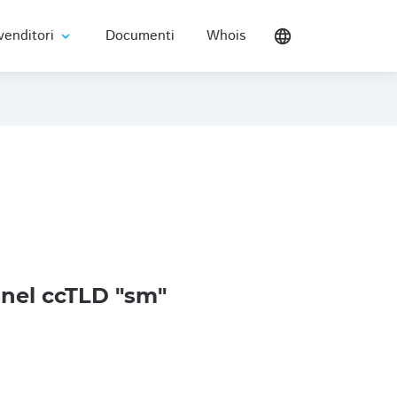
venditori
Documenti
Whois
language
expand_more
nel ccTLD "sm"