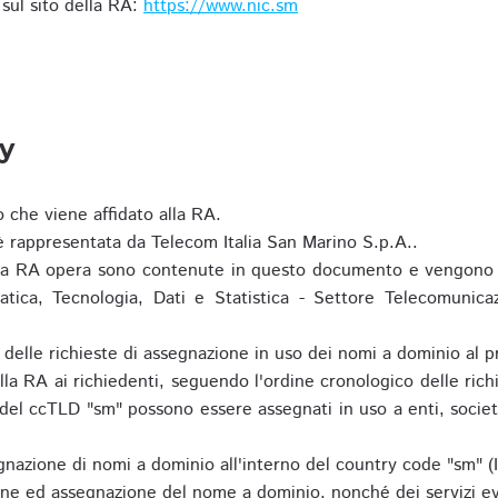
i sul sito della RA:
https://www.nic.sm
ty
o che viene affidato alla RA.
 rappresentata da Telecom Italia San Marino S.p.A..
i la RA opera sono contenute in questo documento e vengono 
matica, Tecnologia, Dati e Statistica - Settore Telecomunica
za delle richieste di assegnazione in uso dei nomi a dominio a
la RA ai richiedenti, seguendo l'ordine cronologico delle ric
o del ccTLD "sm" possono essere assegnati in uso a enti, societ
nazione di nomi a dominio all'interno del country code "sm" (
ione ed assegnazione del nome a dominio, nonché dei servizi ev