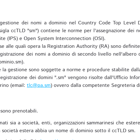
gestione dei nomi a dominio nel Country Code Top Level D
 sigla ccTLD "sm") contiene le norme per l'assegnazione dei n
uite (IPS) e Open System Interconnection (OSI).
e alle quali opera la Registration Authority (RA) sono definit
egistrazione dei nomi a dominio di secondo livello nell'albero
ominio.sm).
 e la gestione sono soggette a norme e procedure stabilite dalla
egistrazione dei domini ".sm" vengono risolte dall'Ufficio Infor
rino (email:
tlc@pa.sm
) ovvero dalla competente Segreteria di
sono prenotabili.
ti sia a società, enti, organizzazioni sammarinesi che estere,
 società estera abbia un nome di dominio sotto il ccTLD sm.