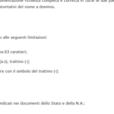
mentazione richiesta completa e corretta in tutte le sue parti 
utoritativi del nome a dominio.
alle seguenti limitazioni:
a 63 caratteri;
-z), trattino (-);
 con il simbolo del trattino (-);
 indicati nei documenti dello Stato e della N.A.: