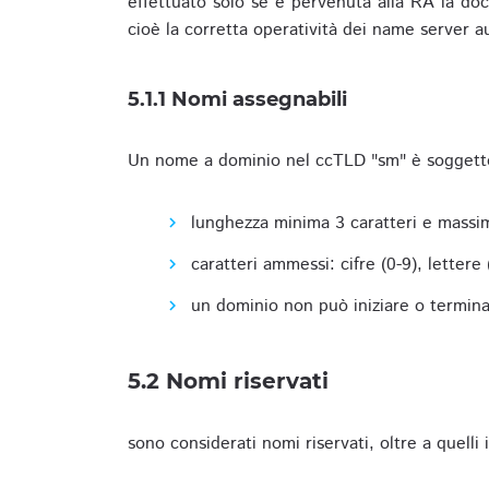
effettuato solo se è pervenuta alla RA la docu
cioè la corretta operatività dei name server a
5.1.1 Nomi assegnabili
Un nome a dominio nel ccTLD "sm" è soggetto 
lunghezza minima 3 caratteri e massim
caratteri ammessi: cifre (0-9), lettere (a
un dominio non può iniziare o terminare
5.2 Nomi riservati
sono considerati nomi riservati, oltre a quelli