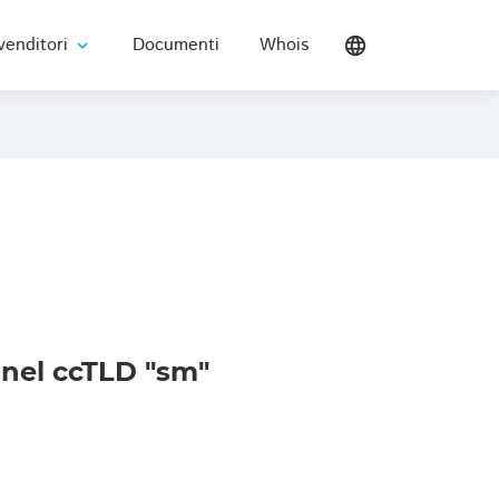
venditori
Documenti
Whois
language
expand_more
nel ccTLD "sm"