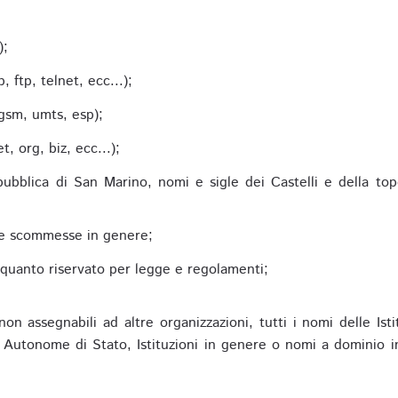
;
);
 ftp, telnet, ecc...);
gsm, umts, esp);
 org, biz, ecc...);
epubblica di San Marino, nomi e sigle dei Castelli e della to
alle scommesse in genere;
e quanto riservato per legge e regolamenti;
non assegnabili ad altre organizzazioni, tutti i nomi delle Ist
utonome di Stato, Istituzioni in genere o nomi a dominio in