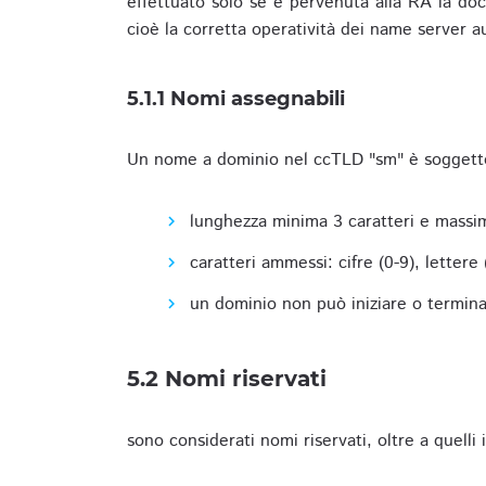
effettuato solo se è pervenuta alla RA la docu
cioè la corretta operatività dei name server a
5.1.1 Nomi assegnabili
Un nome a dominio nel ccTLD "sm" è soggetto 
lunghezza minima 3 caratteri e massim
caratteri ammessi: cifre (0-9), lettere (a
un dominio non può iniziare o terminare
5.2 Nomi riservati
sono considerati nomi riservati, oltre a quelli