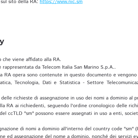
i sul sito della RA:
https://www.nic.sm
ty
o che viene affidato alla RA.
 rappresentata da Telecom Italia San Marino S.p.A..
i la RA opera sono contenute in questo documento e vengono 
matica, Tecnologia, Dati e Statistica - Settore Telecomunica
za delle richieste di assegnazione in uso dei nomi a dominio a
la RA ai richiedenti, seguendo l'ordine cronologico delle ric
o del ccTLD "sm" possono essere assegnati in uso a enti, societ
nazione di nomi a dominio all'interno del country code "sm" (
ione ed assegnazione del nome a dominio, nonché dei servizi ev