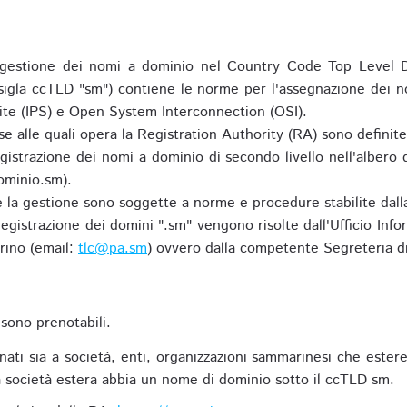
gestione dei nomi a dominio nel Country Code Top Level D
 sigla ccTLD "sm") contiene le norme per l'assegnazione dei n
uite (IPS) e Open System Interconnection (OSI).
e alle quali opera la Registration Authority (RA) sono definit
egistrazione dei nomi a dominio di secondo livello nell'albero
ominio.sm).
 e la gestione sono soggette a norme e procedure stabilite dalla
egistrazione dei domini ".sm" vengono risolte dall'Ufficio Infor
rino (email:
tlc@pa.sm
) ovvero dalla competente Segreteria di
sono prenotabili.
ti sia a società, enti, organizzazioni sammarinesi che estere,
 società estera abbia un nome di dominio sotto il ccTLD sm.