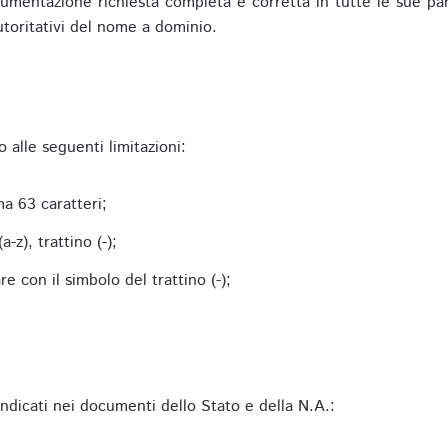
mentazione richiesta completa e corretta in tutte le sue parti 
utoritativi del nome a dominio.
alle seguenti limitazioni:
a 63 caratteri;
-z), trattino (-);
 con il simbolo del trattino (-);
 indicati nei documenti dello Stato e della N.A.: