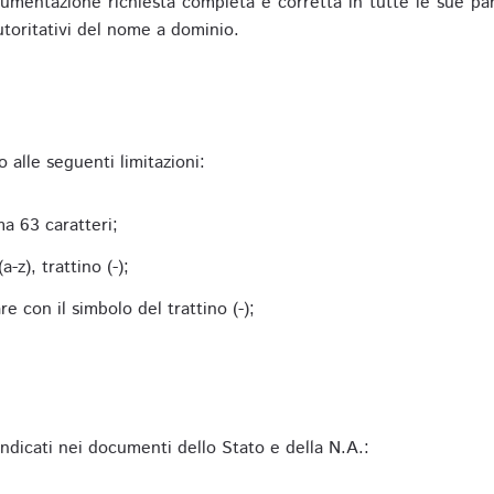
mentazione richiesta completa e corretta in tutte le sue parti 
utoritativi del nome a dominio.
alle seguenti limitazioni:
a 63 caratteri;
-z), trattino (-);
 con il simbolo del trattino (-);
 indicati nei documenti dello Stato e della N.A.: