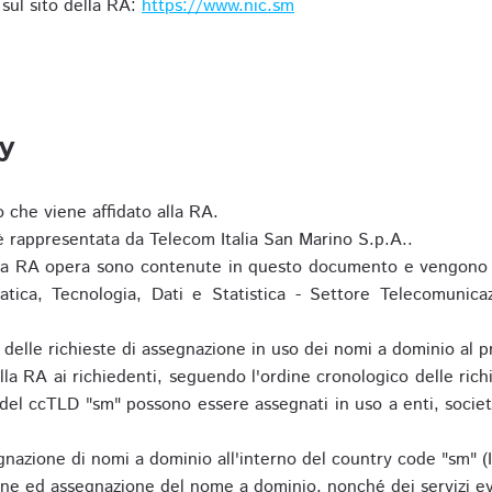
i sul sito della RA:
https://www.nic.sm
ty
o che viene affidato alla RA.
 rappresentata da Telecom Italia San Marino S.p.A..
i la RA opera sono contenute in questo documento e vengono 
matica, Tecnologia, Dati e Statistica - Settore Telecomunica
za delle richieste di assegnazione in uso dei nomi a dominio a
la RA ai richiedenti, seguendo l'ordine cronologico delle ric
o del ccTLD "sm" possono essere assegnati in uso a enti, societ
nazione di nomi a dominio all'interno del country code "sm" (
ione ed assegnazione del nome a dominio, nonché dei servizi ev