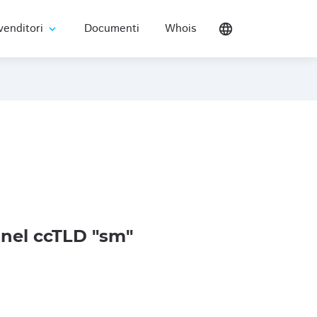
venditori
Documenti
Whois
language
expand_more
nel ccTLD "sm"