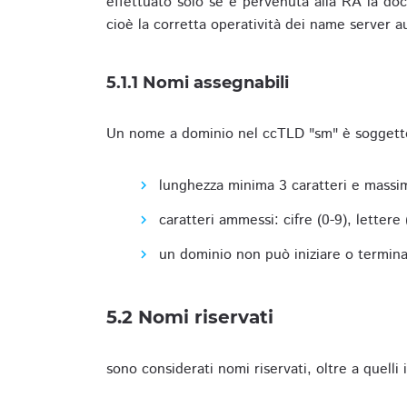
effettuato solo se è pervenuta alla RA la docu
cioè la corretta operatività dei name server a
5.1.1 Nomi assegnabili
Un nome a dominio nel ccTLD "sm" è soggetto 
lunghezza minima 3 caratteri e massim
caratteri ammessi: cifre (0-9), lettere (a
un dominio non può iniziare o terminare
5.2 Nomi riservati
sono considerati nomi riservati, oltre a quelli