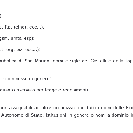
;
);
 ftp, telnet, ecc...);
gsm, umts, esp);
 org, biz, ecc...);
epubblica di San Marino, nomi e sigle dei Castelli e della to
alle scommesse in genere;
e quanto riservato per legge e regolamenti;
non assegnabili ad altre organizzazioni, tutti i nomi delle Ist
utonome di Stato, Istituzioni in genere o nomi a dominio in