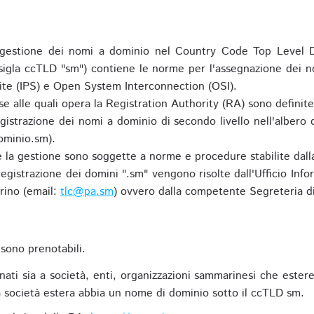
gestione dei nomi a dominio nel Country Code Top Level D
 sigla ccTLD "sm") contiene le norme per l'assegnazione dei n
uite (IPS) e Open System Interconnection (OSI).
e alle quali opera la Registration Authority (RA) sono definit
egistrazione dei nomi a dominio di secondo livello nell'albero
ominio.sm).
 e la gestione sono soggette a norme e procedure stabilite dalla
egistrazione dei domini ".sm" vengono risolte dall'Ufficio Infor
rino (email:
tlc@pa.sm
) ovvero dalla competente Segreteria di
sono prenotabili.
ti sia a società, enti, organizzazioni sammarinesi che estere,
 società estera abbia un nome di dominio sotto il ccTLD sm.