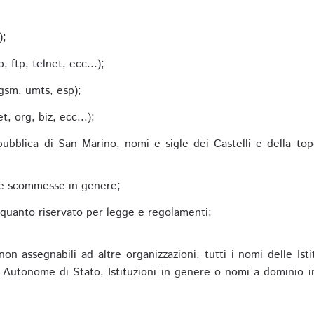
;
);
 ftp, telnet, ecc...);
gsm, umts, esp);
 org, biz, ecc...);
epubblica di San Marino, nomi e sigle dei Castelli e della to
alle scommesse in genere;
e quanto riservato per legge e regolamenti;
non assegnabili ad altre organizzazioni, tutti i nomi delle Ist
utonome di Stato, Istituzioni in genere o nomi a dominio in