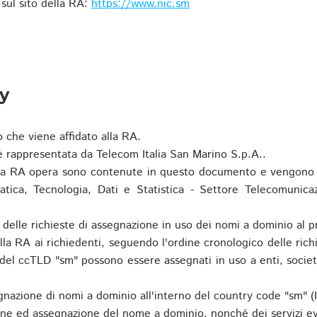
i sul sito della RA:
https://www.nic.sm
ty
o che viene affidato alla RA.
 rappresentata da Telecom Italia San Marino S.p.A..
i la RA opera sono contenute in questo documento e vengono 
matica, Tecnologia, Dati e Statistica - Settore Telecomunica
za delle richieste di assegnazione in uso dei nomi a dominio a
la RA ai richiedenti, seguendo l'ordine cronologico delle ric
o del ccTLD "sm" possono essere assegnati in uso a enti, societ
nazione di nomi a dominio all'interno del country code "sm" (
ione ed assegnazione del nome a dominio, nonché dei servizi ev