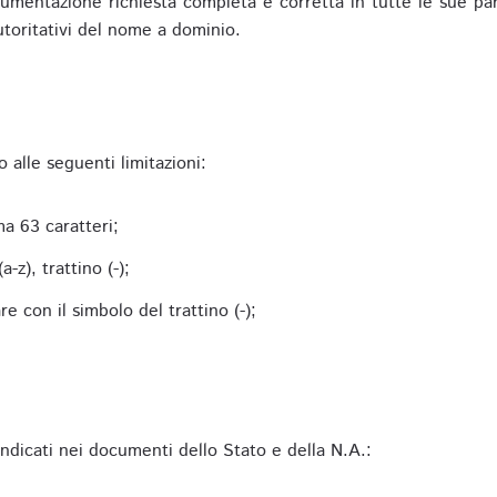
mentazione richiesta completa e corretta in tutte le sue parti 
utoritativi del nome a dominio.
alle seguenti limitazioni:
a 63 caratteri;
-z), trattino (-);
 con il simbolo del trattino (-);
 indicati nei documenti dello Stato e della N.A.: