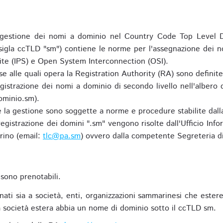
gestione dei nomi a dominio nel Country Code Top Level D
 sigla ccTLD "sm") contiene le norme per l'assegnazione dei n
uite (IPS) e Open System Interconnection (OSI).
e alle quali opera la Registration Authority (RA) sono definit
egistrazione dei nomi a dominio di secondo livello nell'albero
ominio.sm).
 e la gestione sono soggette a norme e procedure stabilite dalla
egistrazione dei domini ".sm" vengono risolte dall'Ufficio Infor
rino (email:
tlc@pa.sm
) ovvero dalla competente Segreteria di
sono prenotabili.
ti sia a società, enti, organizzazioni sammarinesi che estere,
 società estera abbia un nome di dominio sotto il ccTLD sm.