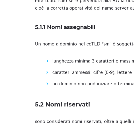
effettuato solo se è pervenuta alla RA la docu
cioè la corretta operatività dei name server a
5.1.1 Nomi assegnabili
Un nome a dominio nel ccTLD "sm" è soggetto 
lunghezza minima 3 caratteri e massim
caratteri ammessi: cifre (0-9), lettere (a
un dominio non può iniziare o terminare
5.2 Nomi riservati
sono considerati nomi riservati, oltre a quelli