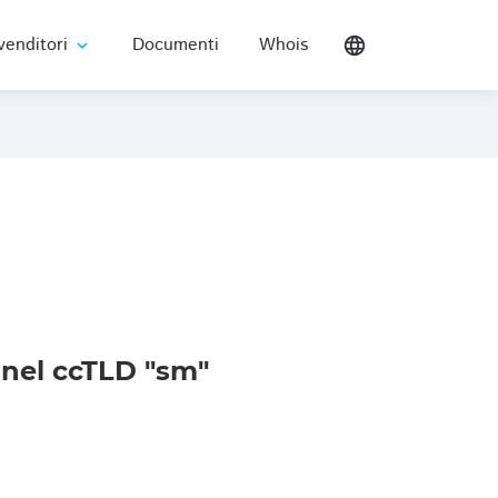
venditori
Documenti
Whois
language
expand_more
nel ccTLD "sm"