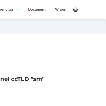
venditori
Documenti
Whois
language
expand_more
nel ccTLD "sm"