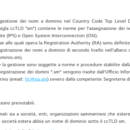
gestione dei nomi a dominio nel Country Code Top Level D
 sigla ccTLD "sm") contiene le norme per l'assegnazione dei n
uite (IPS) e Open System Interconnection (OSI).
e alle quali opera la Registration Authority (RA) sono definit
egistrazione dei nomi a dominio di secondo livello nell'albero
ominio.sm).
 e la gestione sono soggette a norme e procedure stabilite dalla
egistrazione dei domini ".sm" vengono risolte dall'Ufficio Infor
rino (email:
tlc@pa.sm
) ovvero dalla competente Segreteria di
sono prenotabili.
ti sia a società, enti, organizzazioni sammarinesi che estere,
 società estera abbia un nome di dominio sotto il ccTLD sm.