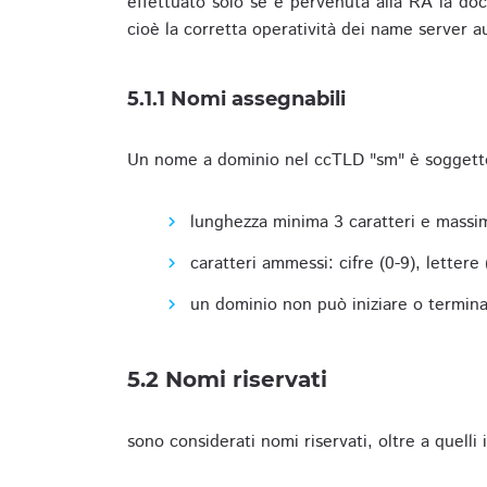
effettuato solo se è pervenuta alla RA la docu
cioè la corretta operatività dei name server a
5.1.1 Nomi assegnabili
Un nome a dominio nel ccTLD "sm" è soggetto 
lunghezza minima 3 caratteri e massim
caratteri ammessi: cifre (0-9), lettere (a
un dominio non può iniziare o terminare
5.2 Nomi riservati
sono considerati nomi riservati, oltre a quelli