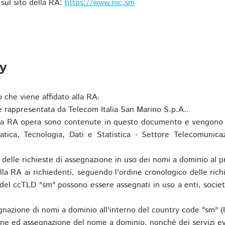
i sul sito della RA:
https://www.nic.sm
ty
o che viene affidato alla RA.
 rappresentata da Telecom Italia San Marino S.p.A..
i la RA opera sono contenute in questo documento e vengono 
matica, Tecnologia, Dati e Statistica - Settore Telecomunica
za delle richieste di assegnazione in uso dei nomi a dominio a
la RA ai richiedenti, seguendo l'ordine cronologico delle ric
o del ccTLD "sm" possono essere assegnati in uso a enti, societ
nazione di nomi a dominio all'interno del country code "sm" (
ione ed assegnazione del nome a dominio, nonché dei servizi ev