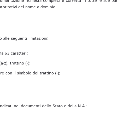
mentazione richiesta completa e corretta in tutte le sue parti 
utoritativi del nome a dominio.
alle seguenti limitazioni:
a 63 caratteri;
-z), trattino (-);
 con il simbolo del trattino (-);
 indicati nei documenti dello Stato e della N.A.: