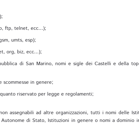
;
);
 ftp, telnet, ecc...);
gsm, umts, esp);
 org, biz, ecc...);
epubblica di San Marino, nomi e sigle dei Castelli e della to
alle scommesse in genere;
e quanto riservato per legge e regolamenti;
non assegnabili ad altre organizzazioni, tutti i nomi delle Ist
utonome di Stato, Istituzioni in genere o nomi a dominio in