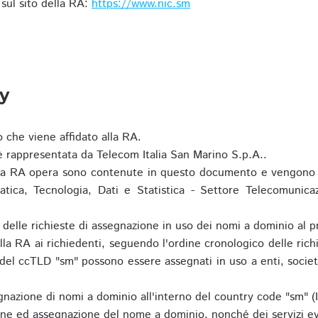
i sul sito della RA:
https://www.nic.sm
ty
o che viene affidato alla RA.
 rappresentata da Telecom Italia San Marino S.p.A..
i la RA opera sono contenute in questo documento e vengono 
matica, Tecnologia, Dati e Statistica - Settore Telecomunica
za delle richieste di assegnazione in uso dei nomi a dominio a
la RA ai richiedenti, seguendo l'ordine cronologico delle ric
o del ccTLD "sm" possono essere assegnati in uso a enti, societ
nazione di nomi a dominio all'interno del country code "sm" (
ione ed assegnazione del nome a dominio, nonché dei servizi ev