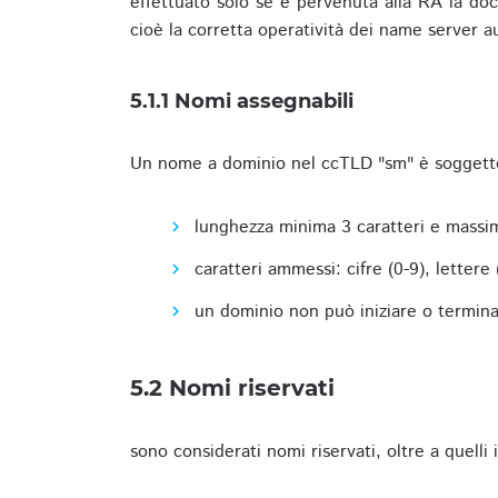
effettuato solo se è pervenuta alla RA la docu
cioè la corretta operatività dei name server a
5.1.1 Nomi assegnabili
Un nome a dominio nel ccTLD "sm" è soggetto 
lunghezza minima 3 caratteri e massim
caratteri ammessi: cifre (0-9), lettere (a
un dominio non può iniziare o terminare
5.2 Nomi riservati
sono considerati nomi riservati, oltre a quelli