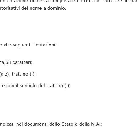
mentazione richiesta completa e corretta in tutte le sue parti 
utoritativi del nome a dominio.
alle seguenti limitazioni:
a 63 caratteri;
-z), trattino (-);
 con il simbolo del trattino (-);
 indicati nei documenti dello Stato e della N.A.: