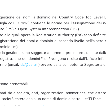
gestione dei nomi a dominio nel Country Code Top Level D
 sigla ccTLD "sm") contiene le norme per l'assegnazione dei n
uite (IPS) e Open System Interconnection (OSI).
e alle quali opera la Registration Authority (RA) sono definit
egistrazione dei nomi a dominio di secondo livello nell'albero
ominio.sm).
 e la gestione sono soggette a norme e procedure stabilite dalla
egistrazione dei domini ".sm" vengono risolte dall'Ufficio Infor
rino (email:
tlc@pa.sm
) ovvero dalla competente Segreteria di
sono prenotabili.
ti sia a società, enti, organizzazioni sammarinesi che estere,
 società estera abbia un nome di dominio sotto il ccTLD sm.