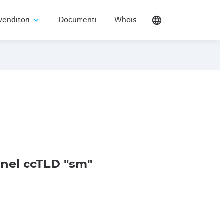
venditori
Documenti
Whois
language
expand_more
nel ccTLD "sm"