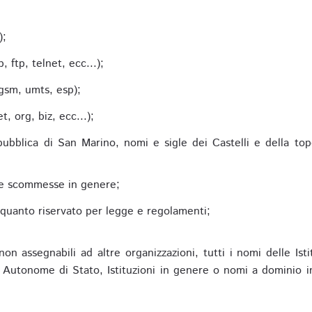
;
);
 ftp, telnet, ecc...);
gsm, umts, esp);
 org, biz, ecc...);
epubblica di San Marino, nomi e sigle dei Castelli e della to
alle scommesse in genere;
e quanto riservato per legge e regolamenti;
non assegnabili ad altre organizzazioni, tutti i nomi delle Ist
utonome di Stato, Istituzioni in genere o nomi a dominio in